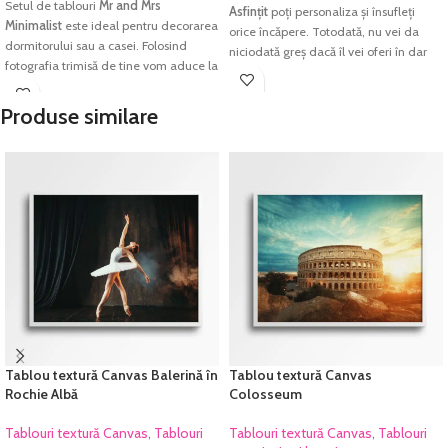
Setul de tablouri
Mr and Mrs
Asfințit
poți personaliza și însufleți
Minimalist
este ideal pentru decorarea
orice încăpere. Totodată, nu vei da
dormitorului sau a casei. Folosind
niciodată greș dacă îl vei oferi în dar
fotografia trimisă de tine vom aduce la
unei persoane dragi.
viață cele mai frumoase amintiri
Imprimarea se face pe
hârtie textură
înrămate.
Produse similare
Canvas, Ultra Premium
, rezistentă la
Imprimarea se face pe
hârtie foto
apă, hârtie ce redă cu acuratețe
fine-art
, hârtie ce redă cu acuratețe
cromatica excelentă și densitatea
cromatica excelentă și densitatea
maximă pentru negru. Culorile sunt
maximă pentru negru. Culorile sunt
garantate să reziste perioade foarte
garantate să reziste perioade foarte
lungi de timp fără a-și pierde din
lungi de timp fără a-și pierde din
intensitate.
intensitate.
Fiecare tablou este prelucrat manual și
Fiecare tablou este prelucrat manual și
verificat cu atenție înainte de a fi
verificat cu atenție înainte de a fi
expediat.
expediat.
Tablou textură Canvas Balerină în
Tablou textură Canvas
Rochie Albă
Colosseum
Tablouri textură Canvas
,
Tablouri
Tablouri textură Canvas
,
Tablouri