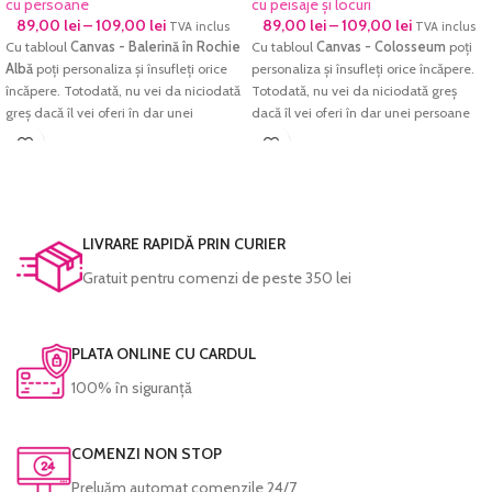
cu persoane
cu peisaje și locuri
89,00
lei
–
109,00
lei
89,00
lei
–
109,00
lei
TVA inclus
TVA inclus
Cu tabloul
Canvas - Balerină în Rochie
Cu tabloul
Canvas - Colosseum
poți
Albă
poți personaliza și însufleți orice
personaliza și însufleți orice încăpere.
încăpere. Totodată, nu vei da niciodată
Totodată, nu vei da niciodată greș
greș dacă îl vei oferi în dar unei
dacă îl vei oferi în dar unei persoane
persoane dragi.
dragi.
Imprimarea se face pe
hârtie textură
Imprimarea se face pe
hârtie textură
Canvas, Ultra Premium
, rezistentă la
Canvas, Ultra Premium
, rezistentă la
apă, hârtie ce redă cu acuratețe
apă, hârtie ce redă cu acuratețe
cromatica excelentă și densitatea
cromatica excelentă și densitatea
LIVRARE RAPIDĂ PRIN CURIER
maximă pentru negru. Culorile sunt
maximă pentru negru. Culorile sunt
Gratuit pentru comenzi de peste 350 lei
garantate să reziste perioade foarte
garantate să reziste perioade foarte
lungi de timp fără a-și pierde din
lungi de timp fără a-și pierde din
intensitate.
intensitate.
PLATA ONLINE CU CARDUL
Fiecare tablou este prelucrat manual și
Fiecare tablou este prelucrat manual și
verificat cu atenție înainte de a fi
verificat cu atenție înainte de a fi
100% în siguranță
expediat.
expediat.
COMENZI NON STOP
Preluăm automat comenzile 24/7