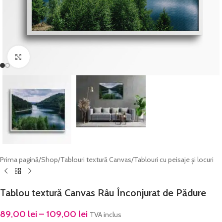
Click to enlarge
Prima pagină
/
Shop
/
Tablouri textură Canvas
/
Tablouri cu peisaje și locuri
Tablou textură Canvas Râu Înconjurat de Pădure
89,00
lei
–
109,00
lei
TVA inclus