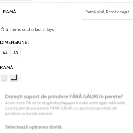
RAMĂ
Ramă albă
,
Ramă neagră
5
Items sold in last 7 days
DIMENSIUNE
A4
A3
RAMĂ
Dorești suport de prindere FĂRĂ GĂURI în perete?
Acum este OK să te răzgândești asupra locului unde agăți tablourile.
Le poți prinde pe perete FĂRĂ GĂURI, cu ajutorul suportului de
prindere cu bandă adezivă.
Selectează opțiunea dorită: