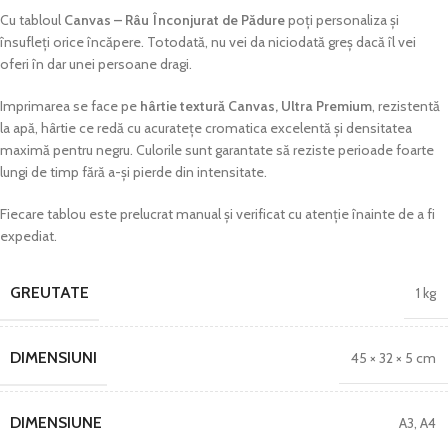
Cu tabloul
Canvas – Râu Înconjurat de Pădure
poți personaliza și
însufleți orice încăpere. Totodată, nu vei da niciodată greș dacă îl vei
oferi în dar unei persoane dragi.
Imprimarea se face pe
hârtie textură Canvas, Ultra Premium
, rezistentă
la apă, hârtie ce redă cu acuratețe cromatica excelentă și densitatea
maximă pentru negru. Culorile sunt garantate să reziste perioade foarte
lungi de timp fără a-și pierde din intensitate.
Fiecare tablou este prelucrat manual și verificat cu atenție înainte de a fi
expediat.
GREUTATE
1 kg
DIMENSIUNI
45 × 32 × 5 cm
DIMENSIUNE
A3
,
A4