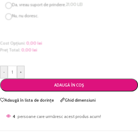
21,00
LEI
Da, vreau suport de prindere.
Nu, nu doresc.
Cost Opțiuni:
0,00
lei
Preț Total:
0,00
lei
-
+
ADAUGĂ ÎN COȘ
Adaugă în lista de dorințe
Ghid dimensiuni
4
persoane care urmăresc acest produs acum!