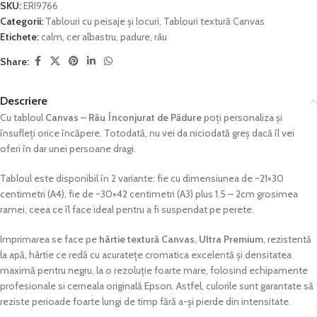
SKU:
ERI9766
Categorii:
Tablouri cu peisaje și locuri
,
Tablouri textură Canvas
Etichete:
calm
,
cer albastru
,
padure
,
râu
Share:
Descriere
Cu tabloul
Canvas – Râu Înconjurat de Pădure
poți personaliza și
însufleți orice încăpere. Totodată, nu vei da niciodată greș dacă îl vei
oferi în dar unei persoane dragi.
Tabloul este disponibil în 2 variante: fie cu dimensiunea de ~21×30
centimetri (A4), fie de ~30×42 centimetri (A3) plus 1.5 – 2cm grosimea
ramei, ceea ce îl face ideal pentru a fi suspendat pe perete.
Imprimarea se face pe
hârtie textură Canvas, Ultra Premium
, rezistentă
la apă, hârtie ce redă cu acuratețe cromatica excelentă și densitatea
maximă pentru negru, la o rezoluție foarte mare, folosind echipamente
profesionale si cerneala originală Epson. Astfel, culorile sunt garantate să
reziste perioade foarte lungi de timp fără a-și pierde din intensitate.