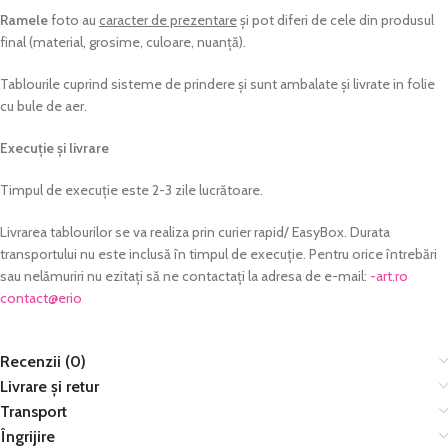
Ramele
foto au
caracter de prezentare
și pot diferi de cele din produsul
final (material, grosime, culoare, nuanță).
Tablourile cuprind sisteme de prindere și sunt ambalate și livrate in folie
cu bule de aer.
Execuție și livrare
Timpul de execuție este 2-3 zile lucrătoare.
Livrarea tablourilor se va realiza prin curier rapid/ EasyBox. Durata
transportului nu este inclusă în timpul de execuție. Pentru orice întrebări
sau nelămuriri nu ezitați să ne contactați la adresa de e-mail:
or.tra-
@tcatnoc
oire
Recenzii (0)
Livrare și retur
Transport
Îngrijire