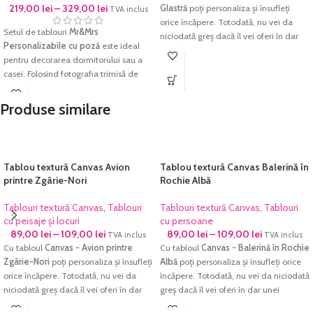
219,00
lei
–
329,00
lei
Glastră
poți personaliza și însufleți
TVA inclus
orice încăpere. Totodată, nu vei da
Setul de tablouri
Mr&Mrs
niciodată greș dacă îl vei oferi în dar
Personalizabile cu poză
este ideal
unei persoane dragi.
pentru decorarea dormitorului sau a
Imprimarea se face pe
hârtie textură
casei. Folosind fotografia trimisă de
Canvas, Ultra Premium
, rezistentă la
tine vom aduce la viață cele mai
apă, hârtie ce redă cu acuratețe
frumoase amintiri înrămate.
Produse similare
cromatica excelentă și densitatea
Imprimarea se face pe
hârtie foto
maximă pentru negru. Culorile sunt
fine-art
, hârtie ce redă cu acuratețe
garantate să reziste perioade foarte
cromatica excelentă și densitatea
lungi de timp fără a-și pierde din
maximă pentru negru. Culorile sunt
Tablou textură Canvas Avion
Tablou textură Canvas Balerină în
intensitate.
garantate să reziste perioade foarte
printre Zgârie-Nori
Rochie Albă
Fiecare tablou este prelucrat manual și
lungi de timp fără a-și pierde din
verificat cu atenție înainte de a fi
Tablouri textură Canvas
,
Tablouri
Tablouri textură Canvas
,
Tablouri
intensitate.
expediat.
cu peisaje și locuri
cu persoane
Fiecare tablou este prelucrat manual și
89,00
lei
–
109,00
lei
89,00
lei
–
109,00
lei
TVA inclus
TVA inclus
verificat cu atenție înainte de a fi
Cu tabloul
Canvas - Avion printre
Cu tabloul
Canvas - Balerină în Rochie
expediat.
Zgârie-Nori
poți personaliza și însufleți
Albă
poți personaliza și însufleți orice
orice încăpere. Totodată, nu vei da
încăpere. Totodată, nu vei da niciodată
niciodată greș dacă îl vei oferi în dar
greș dacă îl vei oferi în dar unei
unei persoane dragi.
persoane dragi.