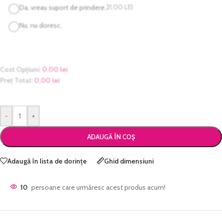
21,00
LEI
Da, vreau suport de prindere.
Nu, nu doresc.
Cost Opțiuni:
0,00
lei
Preț Total:
0,00
lei
-
+
ADAUGĂ ÎN COȘ
Adaugă în lista de dorințe
Ghid dimensiuni
10
persoane care urmăresc acest produs acum!