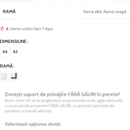
RAMĂ
Ramă albă
,
Ramă neagră
6
Items sold in last 7 days
DIMENSIUNE
A4
A3
RAMĂ
Dorești suport de prindere FĂRĂ GĂURI în perete?
Acum este OK să te răzgândești asupra locului unde agăți tablourile.
Le poți prinde pe perete FĂRĂ GĂURI, cu ajutorul suportului de
prindere cu bandă adezivă.
Selectează opțiunea dorită: