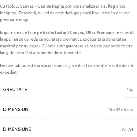
Cu tabloul
Canvas – Lan de Rapiță
poți personaliza și însufleți orice
încăpere. Totodată, nu vei da niciodată greș dacă îl vei oferi în dar unei
persoane dragi.
Imprimarea se face pe
hârtie textură Canvas, Ultra Premium
, rezistentă
la apă, hârtie ce redă cu acuratețe cromatica excelentă și densitatea
maximă pentru negru. Culorile sunt garantate să reziste perioade foarte
lungi de timp fără a-și pierde din intensitate.
Fiecare tablou este prelucrat manual și verificat cu atenție înainte de a fi
expediat.
GREUTATE
1 kg
DIMENSIUNI
45 × 32 × 5 cm
DIMENSIUNE
A3
,
A4