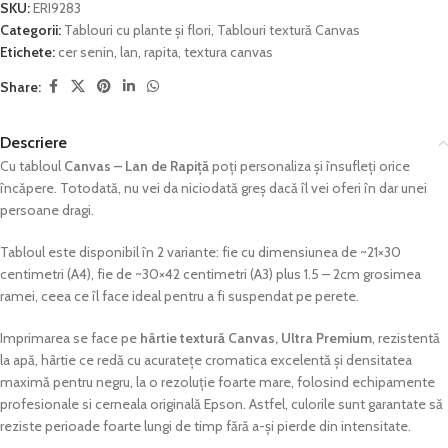
SKU:
ERI9283
Categorii:
Tablouri cu plante și flori
,
Tablouri textură Canvas
Etichete:
cer senin
,
lan
,
rapita
,
textura canvas
Share:
Descriere
Cu tabloul
Canvas – Lan de Rapiță
poți personaliza și însufleți orice
încăpere. Totodată, nu vei da niciodată greș dacă îl vei oferi în dar unei
persoane dragi.
Tabloul este disponibil în 2 variante: fie cu dimensiunea de ~21×30
centimetri (A4), fie de ~30×42 centimetri (A3) plus 1.5 – 2cm grosimea
ramei, ceea ce îl face ideal pentru a fi suspendat pe perete.
Imprimarea se face pe
hârtie textură Canvas, Ultra Premium
, rezistentă
la apă, hârtie ce redă cu acuratețe cromatica excelentă și densitatea
maximă pentru negru, la o rezoluție foarte mare, folosind echipamente
profesionale si cerneala originală Epson. Astfel, culorile sunt garantate să
reziste perioade foarte lungi de timp fără a-și pierde din intensitate.