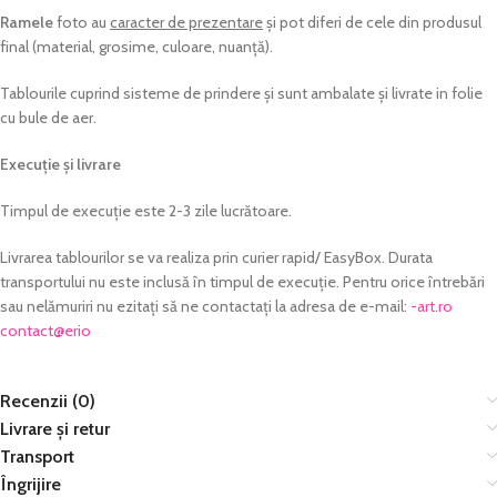
Ramele
foto au
caracter de prezentare
și pot diferi de cele din produsul
final (material, grosime, culoare, nuanță).
Tablourile cuprind sisteme de prindere și sunt ambalate și livrate in folie
cu bule de aer.
Execuție și livrare
Timpul de execuție este 2-3 zile lucrătoare.
Livrarea tablourilor se va realiza prin curier rapid/ EasyBox. Durata
transportului nu este inclusă în timpul de execuție. Pentru orice întrebări
sau nelămuriri nu ezitați să ne contactați la adresa de e-mail:
or.tra-
@tcatnoc
oire
Recenzii (0)
Livrare și retur
Transport
Îngrijire