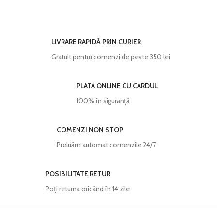
Imprimarea se face pe
hârtie textură
Imprimarea se face pe
hârtie textură
Canvas, Ultra Premium
, rezistentă la
Canvas, Ultra Premium
, rezistentă la
apă, hârtie ce redă cu acuratețe
apă, hârtie ce redă cu acuratețe
cromatica excelentă și densitatea
cromatica excelentă și densitatea
LIVRARE RAPIDĂ PRIN CURIER
maximă pentru negru. Culorile sunt
maximă pentru negru. Culorile sunt
Gratuit pentru comenzi de peste 350 lei
garantate să reziste perioade foarte
garantate să reziste perioade foarte
lungi de timp fără a-și pierde din
lungi de timp fără a-și pierde din
intensitate.
intensitate.
PLATA ONLINE CU CARDUL
Fiecare tablou este prelucrat manual și
Fiecare tablou este prelucrat manual și
verificat cu atenție înainte de a fi
verificat cu atenție înainte de a fi
100% în siguranță
expediat.
expediat.
COMENZI NON STOP
Preluăm automat comenzile 24/7
POSIBILITATE RETUR
Poţi returna oricând în 14 zile