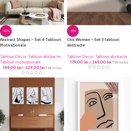
-10%
-11%
Abstract Shapes – Set 4 Tablouri
Chic Women – Set 3 tablouri
Motivaționale
abstracte
Tablouri Decor
,
Tablouri abstracte
,
Tablouri Decor
,
Tablouri abstracte
Tablouri motivaționale
179,00
lei
–
269,00
lei
TVA inclus
149,00
lei
–
329,00
lei
TVA inclus