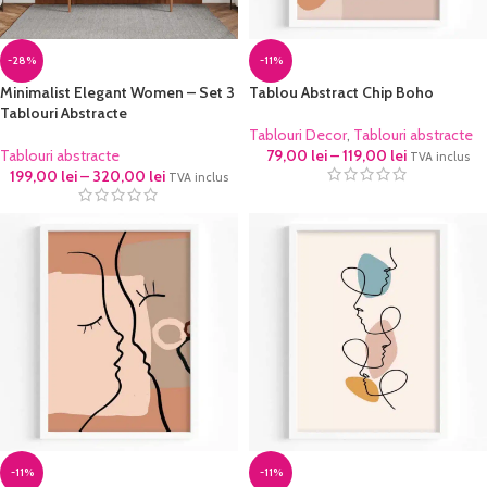
-28%
-11%
Minimalist Elegant Women – Set 3
Tablou Abstract Chip Boho
Tablouri Abstracte
Tablouri Decor
,
Tablouri abstracte
Tablouri abstracte
79,00
lei
–
119,00
lei
TVA inclus
199,00
lei
–
320,00
lei
TVA inclus
-11%
-11%