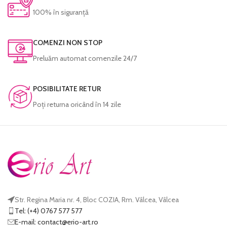
100% în siguranță
COMENZI NON STOP
Preluăm automat comenzile 24/7
POSIBILITATE RETUR
Poţi returna oricând în 14 zile
Str. Regina Maria nr. 4, Bloc COZIA, Rm. Vâlcea, Vâlcea
Tel: (+4) 0767 577 577
E-mail:
@tcatnoc
or.tra-oire