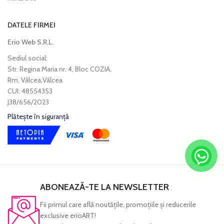
DATELE FIRMEI
Erio Web S.R.L.
Sediul social:
Str. Regina Maria nr. 4, Bloc COZIA,
Rm. Vâlcea,Vâlcea
CUI: 48554353
J38/656/2023
Plătește în siguranță
ABONEAZĂ-TE LA NEWSLETTER
Fii primul care află noutăţile, promoţiile şi reducerile
exclusive erioART!