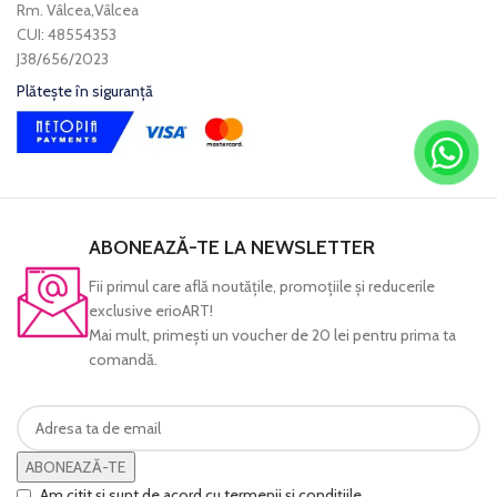
Rm. Vâlcea,Vâlcea
CUI: 48554353
J38/656/2023
Plătește în siguranță
ABONEAZĂ-TE LA NEWSLETTER
Fii primul care află noutăţile, promoţiile şi reducerile
exclusive erioART!
Mai mult, primeşti un voucher de 20 lei pentru prima ta
comandă.
ABONEAZĂ-TE
Am citit și sunt de acord cu termenii și condițiile