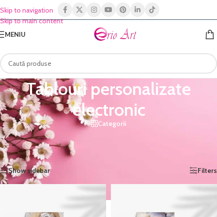
Skip to navigation
Skip to main content
MENIU
Tablouri personalizate
electronic
Categorii
Prima pagină
/
Shop
/
Produse în format electronic
/
Tablouri personalizate electronic
/
Pagina 2
Afișez 13 - 16 din 16 rezultate
Show sidebar
Filters