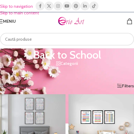
Skip to navigation
Skip to main content
MENIU
Back to School
Categorii
Prima pagină
/
Shop
/
Tablouri cameră copii
/
Back to School
Afișez toate cele 7 rezultate
Show sidebar
Filters