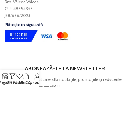
Rm. Vâlcea,Vâlcea
CUI: 48554353
J38/656/2023
Plătește în siguranță
ABONEAZĂ-TE LA NEWSLETTER
Fii primul care află noutăţile, promoţiile şi reducerile
Magazin
Filters
Wishlist
Coș
Contul meu
exclusive erioART!
Mai mult, primeşti un voucher de 20 lei pentru prima ta
comandă.
ABONEAZĂ-TE
Am citit și sunt de acord cu termenii și condițiile