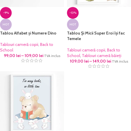
-9%
-13%
HOT
HOT
Tablou Alfabet și Numere Dino
Tablou Și Micii Super Eroi își fac
Temele
Tablouri cameră copii
,
Back to
School
Tablouri cameră copii
,
Back to
99,00
lei
–
109,00
lei
School
,
Tablouri cameră băieți
TVA inclus
109,00
lei
–
149,00
lei
TVA inclus