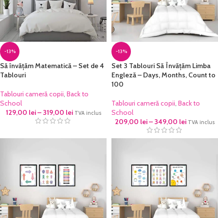
-13%
-13%
Să învățăm Matematică – Set de 4
Set 3 Tablouri Să Învățăm Limba
Tablouri
Engleză – Days, Months, Count to
100
Tablouri cameră copii
,
Back to
School
Tablouri cameră copii
,
Back to
129,00
lei
–
319,00
lei
School
TVA inclus
209,00
lei
–
349,00
lei
TVA inclus