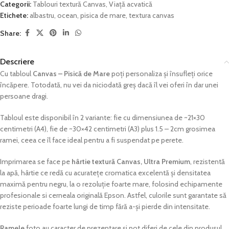
Categorii:
Tablouri textură Canvas
,
Viață acvatică
Etichete:
albastru
,
ocean
,
pisica de mare
,
textura canvas
Share:
Descriere
Cu tabloul
Canvas – Pisică de Mare
poți personaliza și însufleți orice
încăpere. Totodată, nu vei da niciodată greș dacă îl vei oferi în dar unei
persoane dragi.
Tabloul este disponibil în 2 variante: fie cu dimensiunea de ~21×30
centimetri (A4), fie de ~30×42 centimetri (A3) plus 1.5 – 2cm grosimea
ramei, ceea ce îl face ideal pentru a fi suspendat pe perete.
Imprimarea se face pe
hârtie textură Canvas, Ultra Premium
, rezistentă
la apă, hârtie ce redă cu acuratețe cromatica excelentă și densitatea
maximă pentru negru, la o rezoluție foarte mare, folosind echipamente
profesionale si cerneala originală Epson. Astfel, culorile sunt garantate să
reziste perioade foarte lungi de timp fără a-și pierde din intensitate.
Ramele
foto au
caracter de prezentare
și pot diferi de cele din produsul