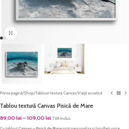
Click to enlarge
Prima pagină
/
Shop
/
Tablouri textură Canvas
/
Viață acvatică
Tablou textură Canvas Pisică de Mare
89,00
lei
–
109,00
lei
TVA inclus
Cu tabloul
Canvas – Pisică de Mare
poți personaliza și însufleți orice