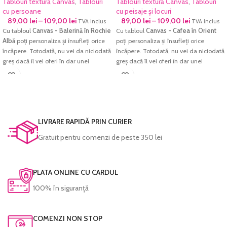
Tablouri textură Canvas
,
Tablouri
Tablouri textură Canvas
,
Tablouri
cu persoane
cu peisaje și locuri
89,00
lei
–
109,00
lei
89,00
lei
–
109,00
lei
TVA inclus
TVA inclus
Cu tabloul
Canvas - Balerină în Rochie
Cu tabloul
Canvas - Cafea în Orient
Albă
poți personaliza și însufleți orice
poți personaliza și însufleți orice
încăpere. Totodată, nu vei da niciodată
încăpere. Totodată, nu vei da niciodată
greș dacă îl vei oferi în dar unei
greș dacă îl vei oferi în dar unei
persoane dragi.
persoane dragi.
Imprimarea se face pe
hârtie textură
Imprimarea se face pe
hârtie textură
Canvas, Ultra Premium
, rezistentă la
Canvas, Ultra Premium
, rezistentă la
apă, hârtie ce redă cu acuratețe
apă, hârtie ce redă cu acuratețe
cromatica excelentă și densitatea
cromatica excelentă și densitatea
LIVRARE RAPIDĂ PRIN CURIER
maximă pentru negru. Culorile sunt
maximă pentru negru. Culorile sunt
Gratuit pentru comenzi de peste 350 lei
garantate să reziste perioade foarte
garantate să reziste perioade foarte
lungi de timp fără a-și pierde din
lungi de timp fără a-și pierde din
intensitate.
intensitate.
PLATA ONLINE CU CARDUL
Fiecare tablou este prelucrat manual și
Fiecare tablou este prelucrat manual și
verificat cu atenție înainte de a fi
verificat cu atenție înainte de a fi
100% în siguranță
expediat.
expediat.
COMENZI NON STOP