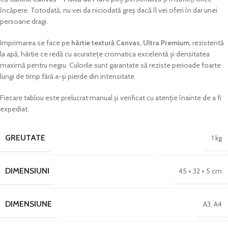
încăpere. Totodată, nu vei da niciodată greș dacă îl vei oferi în dar unei
persoane dragi.
Imprimarea se face pe
hârtie textură Canvas, Ultra Premium
, rezistentă
la apă, hârtie ce redă cu acuratețe cromatica excelentă și densitatea
maximă pentru negru. Culorile sunt garantate să reziste perioade foarte
lungi de timp fără a-și pierde din intensitate.
Fiecare tablou este prelucrat manual și verificat cu atenție înainte de a fi
expediat.
GREUTATE
1 kg
DIMENSIUNI
45 × 32 × 5 cm
DIMENSIUNE
A3
,
A4