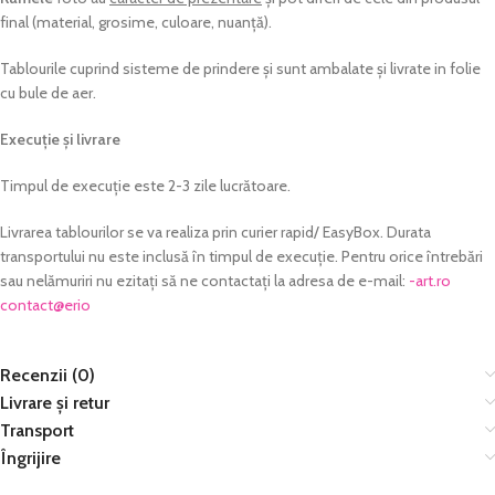
final (material, grosime, culoare, nuanță).
Tablourile cuprind sisteme de prindere și sunt ambalate și livrate in folie
cu bule de aer.
Execuție și livrare
Timpul de execuție este 2-3 zile lucrătoare.
Livrarea tablourilor se va realiza prin curier rapid/ EasyBox. Durata
transportului nu este inclusă în timpul de execuție. Pentru orice întrebări
sau nelămuriri nu ezitați să ne contactați la adresa de e-mail:
or.tra-
@tcatnoc
oire
Recenzii (0)
Livrare și retur
Transport
Îngrijire