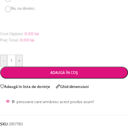
Nu, nu doresc.
Cost Opțiuni:
0,00
lei
Preț Total:
0,00
lei
-
+
ADAUGĂ ÎN COȘ
Adaugă în lista de dorințe
Ghid dimensiuni
11
persoane care urmăresc acest produs acum!
SKU:
ERI7783