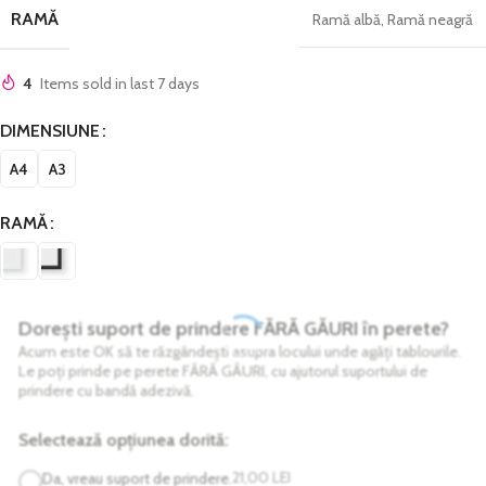
RAMĂ
Ramă albă
,
Ramă neagră
4
Items sold in last 7 days
DIMENSIUNE
A4
A3
RAMĂ
Dorești suport de prindere FĂRĂ GĂURI în perete?
Acum este OK să te răzgândești asupra locului unde agăți tablourile.
Le poți prinde pe perete FĂRĂ GĂURI, cu ajutorul suportului de
prindere cu bandă adezivă.
Selectează opțiunea dorită:
21,00
LEI
Da, vreau suport de prindere.