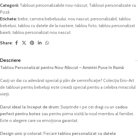
Categorii:
Tablouri personalizabile nou-născut
,
Tablouri personalizate cu
Poză
Etichete:
bebe
,
camera bebelusului
,
nou nascut
,
personalizabil
,
tablou
bebelusi
,
tablou cu datele de la nastere
,
tablou foto
,
tablou personalizat
baieti
,
tablou personalizat nou nascut
Share:
Descriere
Tablou Personalizat pentru Nou-Născut – Amintiri Puse în Ramă
Cauți un dar cu adevărat special și plin de semnificație? Colecția Erio-Art
de tablouri pentru bebeluși este creată special pentru a celebra miracolul
vieții.
Darul ideal la început de drum:
Surprinde-i pe cei dragi cu un
cadou
perfect pentru botez
sau pentru prima vizită la noul membru al familiei.
Este o alegere care va emoționa garantat.
Design unic și colorat:
Fiecare
tablou personalizat cu datele