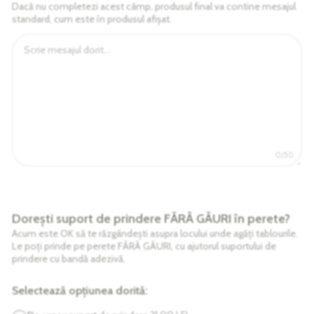
Dacă nu completezi acest câmp, produsul final va contine mesajul
standard, cum este în produsul afișat.
0/50
Dorești suport de prindere FĂRĂ GĂURI în perete?
Acum este OK să te răzgândești asupra locului unde agăți tablourile.
Le poți prinde pe perete FĂRĂ GĂURI, cu ajutorul suportului de
prindere cu bandă adezivă.
Selectează opțiunea dorită: