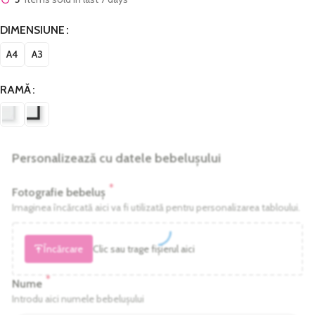
DIMENSIUNE
A4
A3
RAMĂ
Personalizează cu datele bebelușului
*
Fotografie bebeluș
Imaginea încărcată aici va fi utilizată pentru personalizarea tabloului.
Încărcare
Clic sau trage fișierul aici
*
Nume
Introdu aici numele bebelușului