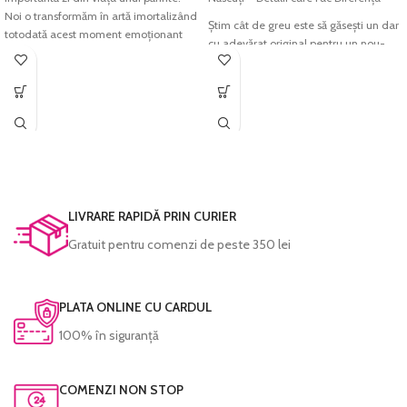
Noi o transformăm în artă imortalizând
Știm cât de greu este să găsești un dar
totodată acest moment emoționant
cu adevărat original pentru un nou-
din viața ta.
născut, care să nu ajungă uitat într-un
Tabloul
Personalizabil cu poză nou-
sertar. De aceea, la Erio-Art am creat o
născut Cataleya
pentru camera
colecție de tablouri care ies din tipare
bebelușului este cadoul potrivit de
și aduc zâmbete garantate.
care se va bucura întreaga familie.
Din inimă, pentru părinți:
Renunță la
Încarcă fotografia
dorită înainte de a
darurile clasice (cum ar fi hainele din
adăuga produsul în coș și nu uita să ne
care cel mic crește imediat) și alege un
lași detaliile necesare pentru
cadou perfect pentru botez
sau
LIVRARE RAPIDĂ PRIN CURIER
personalizare.
pentru prima vizită acasă. Este acel tip
de atenție pe care părinții o vor
Gratuit pentru comenzi de peste 350 lei
Imprimarea se face pe
hârtie foto
expune cu mândrie pe perete.
fine-art
, hârtie ce redă cu acuratețe
cromatica excelentă și densitatea
Imprimarea se face pe
hârtie foto
maximă pentru negru. Culorile sunt
fine-art
, hârtie ce redă cu acuratețe
PLATA ONLINE CU CARDUL
garantate să reziste perioade foarte
cromatica excelentă și densitatea
100% în siguranță
lungi de timp fără a-și pierde din
maximă pentru negru. Culorile sunt
intensitate.
garantate să reziste perioade foarte
lungi de timp fără a-și pierde din
Fiecare tablou este prelucrat manual și
COMENZI NON STOP
intensitate.
verificat cu atenție înainte de a fi