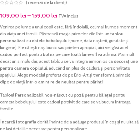
(
recenzii de la clienți)
109,00
lei
–
159,00
lei
TVA inclus
Venirea pe lume a unui copil este, fără îndoială, cel mai frumos moment
din viața unei familii. Păstrează magia primelor zile într-un
tablou
personalizat cu datele bebelușului
(nume, data nașterii, greutate și
lungime). Fie că ești naș, bunic sau prieten apropiat, aici vei găsi acel
cadou perfect pentru botez
pe care toată lumea îl va admira. Mai mult
decât un simplu dar, acest tablou se va integra armonios ca
decorațiune
pentru camera copilului
, aducând un plus de căldură și personalitate
spațiului. Alege modelul preferat de pe Erio-Art și transformă primele
clipe de viață într-o
amintire de neuitat pentru părinți
!
Tabloul
Personalizabil nou-născut cu poză pentru băieței
pentru
camera bebelușului este cadoul potrivit de care se va bucura întreaga
familie.
Încarcă fotografia
dorită înainte de a adăuga produsul în coș și nu uita să
ne lași detaliile necesare pentru personalizare.