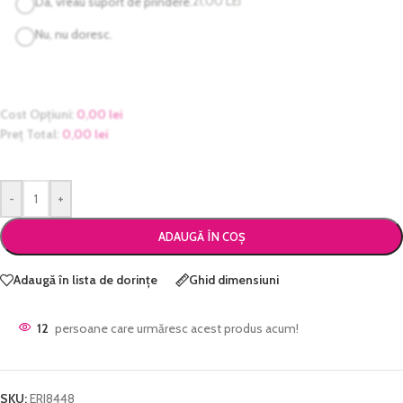
21,00
LEI
Da, vreau suport de prindere.
Nu, nu doresc.
Cost Opțiuni:
0,00
lei
Preț Total:
0,00
lei
-
+
ADAUGĂ ÎN COȘ
Adaugă în lista de dorințe
Ghid dimensiuni
12
persoane care urmăresc acest produs acum!
SKU:
ERI8448