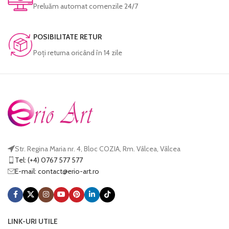
expediat.
Fiecare tablou este prelucrat manual și
Preluăm automat comenzile 24/7
verificat cu atenție înainte de a fi
expediat.
POSIBILITATE RETUR
Poţi returna oricând în 14 zile
Str. Regina Maria nr. 4, Bloc COZIA, Rm. Vâlcea, Vâlcea
Tel: (+4) 0767 577 577
E-mail:
@tcatnoc
or.tra-oire
LINK-URI UTILE