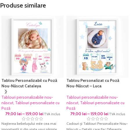
pentru orice dormitor de copii sau
de copii sau grădiniță.
Produse similare
grădiniță.
Imprimarea se face pe
hârtie foto
Imprimarea se face pe
hârtie foto
fine-art
, hârtie ce redă cu acuratețe
fine-art
, hârtie ce redă cu acuratețe
cromatica excelentă și densitatea
cromatica excelentă și densitatea
maximă pentru negru. Culorile sunt
maximă pentru negru. Culorile sunt
garantate să reziste perioade foarte
garantate să reziste perioade foarte
lungi de timp fără a-și pierde din
lungi de timp fără a-și pierde din
intensitate.
intensitate.
Fiecare tablou este prelucrat manual și
Fiecare tablou este prelucrat manual și
verificat cu atenție înainte de a fi
verificat cu atenție înainte de a fi
expediat.
expediat.
Tablou Personalizabil cu Poză
Tablou Personalizat cu Poză
Nou-Născut Cataleya
Nou-Născut – Luca
Tablouri personalizabile nou-
Tablouri personalizabile nou-
născut
,
Tablouri personalizate cu
născut
,
Tablouri personalizate cu
Poză
Poză
79,00
lei
–
159,00
lei
79,00
lei
–
159,00
lei
TVA inclus
TVA inclus
Nașterea bebelușului este cea mai
Cadouri și Tablouri Personalizate Nou-
importantă zi din viața unui părinte.
Născuți – Detalii care Fac Diferența