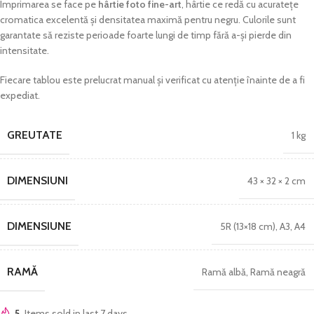
Imprimarea se face pe
hârtie foto fine-art
, hârtie ce redă cu acuratețe
cromatica excelentă și densitatea maximă pentru negru. Culorile sunt
garantate să reziste perioade foarte lungi de timp fără a-și pierde din
intensitate.
Fiecare tablou este prelucrat manual și verificat cu atenție înainte de a fi
expediat.
GREUTATE
1 kg
DIMENSIUNI
43 × 32 × 2 cm
DIMENSIUNE
5R (13×18 cm)
,
A3
,
A4
RAMĂ
Ramă albă
,
Ramă neagră
5
Items sold in last 7 days