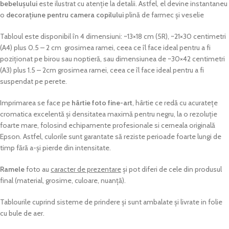
bebelușului
este ilustrat cu atenție la detalii. Astfel, el devine instantaneu
o
decorațiune pentru camera copilului
plină de farmec și veselie
Tabloul este disponibil în 4 dimensiuni: ~13×18 cm (5R), ~21×30 centimetri
(A4) plus 0.5 – 2 cm grosimea ramei, ceea ce îl face ideal pentru a fi
poziționat pe birou sau noptieră, sau dimensiunea de ~30×42 centimetri
(A3) plus 1.5 – 2cm grosimea ramei, ceea ce îl face ideal pentru a fi
suspendat pe perete.
Imprimarea se face pe
hârtie foto fine-art
, hârtie ce redă cu acuratețe
cromatica excelentă și densitatea maximă pentru negru, la o rezoluție
foarte mare, folosind echipamente profesionale si cerneala originală
Epson. Astfel, culorile sunt garantate să reziste perioade foarte lungi de
timp fără a-și pierde din intensitate.
Ramele
foto au
caracter de prezentare
și pot diferi de cele din produsul
final (material, grosime, culoare, nuanță).
Tablourile cuprind sisteme de prindere și sunt ambalate și livrate in folie
cu bule de aer.