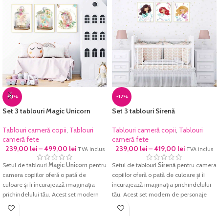
-11%
-12%
Set 3 tablouri Magic Unicorn
Set 3 tablouri Sirenă
Tablouri cameră copii
,
Tablouri
Tablouri cameră copii
,
Tablouri
cameră fete
cameră fete
239,00
lei
–
499,00
lei
239,00
lei
–
419,00
lei
TVA inclus
TVA inclus
Setul de tablouri
Magic Unicorn
pentru
Setul de tablouri
Sirenă
pentru camera
camera copiilor oferă o pată de
copiilor oferă o pată de culoare și îi
culoare și îi încurajează imaginația
încurajează imaginația prichindelului
prichindelului tău. Acest set modern
tău. Acest set modern de personaje
de personaje colorate va aduce un
colorate va aduce un plus de culoare și
plus de culoare și energie pozitivă
energie pozitivă pentru orice dormitor