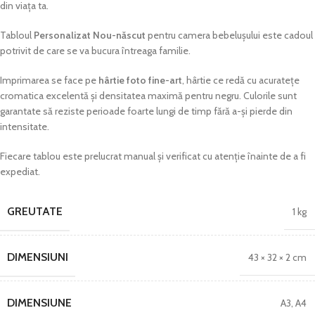
din viața ta.
Tabloul
Personalizat Nou-născut
pentru camera bebelușului este cadoul
potrivit de care se va bucura întreaga familie.
Imprimarea se face pe
hârtie foto fine-art
, hârtie ce redă cu acuratețe
cromatica excelentă și densitatea maximă pentru negru. Culorile sunt
garantate să reziste perioade foarte lungi de timp fără a-și pierde din
intensitate.
Fiecare tablou este prelucrat manual și verificat cu atenție înainte de a fi
expediat.
GREUTATE
1 kg
DIMENSIUNI
43 × 32 × 2 cm
DIMENSIUNE
A3
,
A4