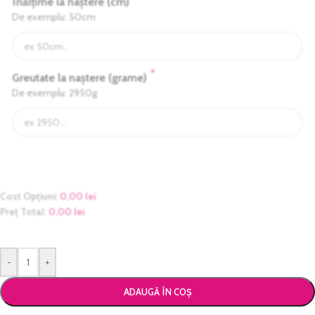
Înălțime la naștere (cm)
De exemplu: 50cm
*
Greutate la naștere (grame)
De exemplu: 2950g
Cost Opțiuni:
0,00
lei
Preț Total:
0,00
lei
-
+
ADAUGĂ ÎN COȘ