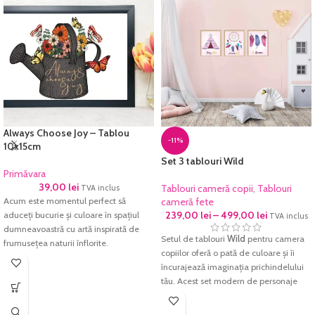
Always Choose Joy – Tablou
-11%
10x15cm
Set 3 tablouri Wild
Primăvara
39,00
lei
Tablouri cameră copii
,
Tablouri
TVA inclus
Acum este momentul perfect să
cameră fete
239,00
lei
–
499,00
lei
aduceți bucurie și culoare în spațiul
TVA inclus
dumneavoastră cu artă inspirată de
Setul de tablouri
Wild
pentru camera
frumusețea naturii înflorite.
copiilor oferă o pată de culoare și îi
Împrospătați-vă casa ori biroul cu
încurajează imaginația prichindelului
tabloul de primăvară
Always Choose
tău. Acest set modern de personaje
Joy
!
colorate va aduce un plus de culoare și
Aceasta este disponibilă în
energie pozitivă pentru orice dormitor