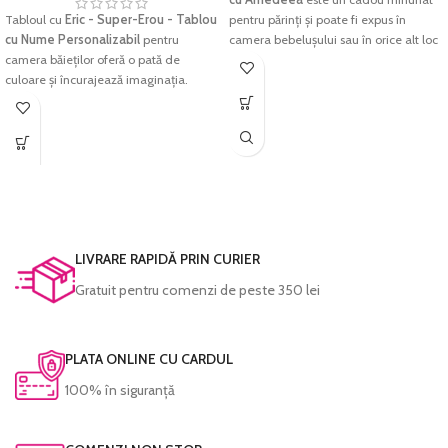
Tabloul cu
Eric - Super-Erou - Tablou
pentru părinți și poate fi expus în
cu Nume Personalizabil
pentru
camera bebelușului sau în orice alt loc
camera băieților oferă o pată de
special din casă.
culoare și încurajează imaginația.
Tabloul este creat dintr-o selecție de
Acest personaj colorat va aduce un
fotografii preferate, organizate într-un
plus de culoare și energie pozitivă
mod creativ și aranjate într-un design
pentru orice dormitor de copii sau
atractiv și plăcut de privit.
grădiniță.
Imprimarea se face pe
hârtie foto
Imprimarea se face pe
hârtie foto
fine-art
, hârtie ce redă cu acuratețe
fine-art
, hârtie ce redă cu acuratețe
cromatica excelentă și densitatea
cromatica excelentă și densitatea
maximă pentru negru. Culorile sunt
maximă pentru negru. Culorile sunt
LIVRARE RAPIDĂ PRIN CURIER
garantate să reziste perioade foarte
garantate să reziste perioade foarte
lungi de timp fără a-și pierde din
Gratuit pentru comenzi de peste 350 lei
lungi de timp fără a-și pierde din
intensitate.
intensitate.
Fiecare tablou este prelucrat manual și
Fiecare tablou este prelucrat manual și
verificat cu atenție înainte de a fi
PLATA ONLINE CU CARDUL
verificat cu atenție înainte de a fi
expediat.
expediat.
100% în siguranță