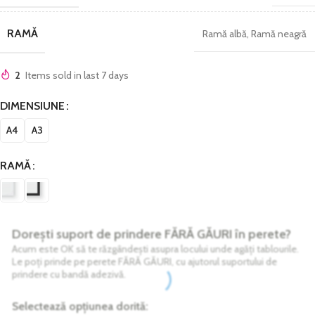
RAMĂ
Ramă albă
,
Ramă neagră
2
Items sold in last 7 days
DIMENSIUNE
A4
A3
RAMĂ
Dorești suport de prindere FĂRĂ GĂURI în perete?
Acum este OK să te răzgândești asupra locului unde agăți tablourile.
Le poți prinde pe perete FĂRĂ GĂURI, cu ajutorul suportului de
prindere cu bandă adezivă.
Selectează opțiunea dorită: