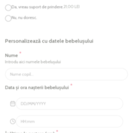
21,00
LEI
Da, vreau suport de prindere.
Nu, nu doresc.
Personalizează cu datele bebelușului
*
Nume
Introdu aici numele bebelușului
*
Data și ora nașterii bebelușului
*