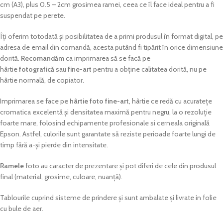
cm (A3), plus 0.5 – 2cm grosimea ramei, ceea ce îl face ideal pentru a fi
suspendat pe perete.
Îți oferim totodată și posibilitatea de a primi produsul în format digital, pe
adresa de email din comandă, acesta putând fi tipărit în orice dimensiune
dorită.
Recomandăm
ca imprimarea să se facă pe
hârtie
fotografică
sau
fine-art
pentru a obține calitatea dorită, nu pe
hârtie normală, de copiator.
Imprimarea se face pe
hârtie foto fine-art
, hârtie ce redă cu acuratețe
cromatica excelentă și densitatea maximă pentru negru, la o rezoluție
foarte mare, folosind echipamente profesionale si cerneala originală
Epson. Astfel, culorile sunt garantate să reziste perioade foarte lungi de
timp fără a-și pierde din intensitate.
Ramele
foto au
caracter de prezentare
și pot diferi de cele din produsul
final (material, grosime, culoare, nuanță).
Tablourile cuprind sisteme de prindere și sunt ambalate și livrate in folie
cu bule de aer.