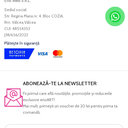
Erio Web S.R.L.
Sediul social:
Str. Regina Maria nr. 4, Bloc COZIA,
Rm. Vâlcea,Vâlcea
CUI: 48554353
J38/656/2023
Plătește în siguranță
ABONEAZĂ-TE LA NEWSLETTER
Fii primul care află noutăţile, promoţiile şi reducerile
exclusive erioART!
Mai mult, primeşti un voucher de 20 lei pentru prima ta
comandă.