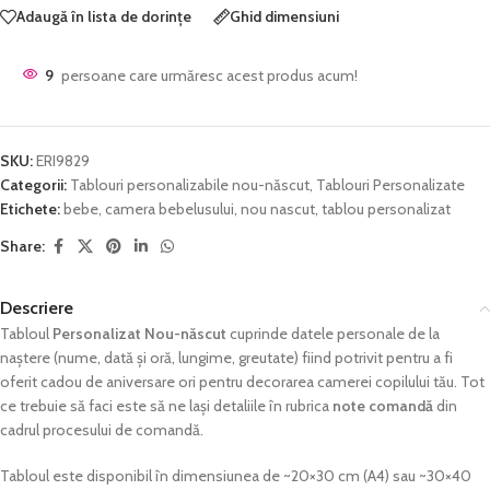
Adaugă în lista de dorințe
Ghid dimensiuni
9
persoane care urmăresc acest produs acum!
SKU:
ERI9829
Categorii:
Tablouri personalizabile nou-născut
,
Tablouri Personalizate
Etichete:
bebe
,
camera bebelusului
,
nou nascut
,
tablou personalizat
Share:
Descriere
Tabloul
Personalizat Nou-născut
cuprinde datele personale de la
naștere (nume, dată și oră, lungime, greutate) fiind potrivit pentru a fi
oferit cadou de aniversare ori pentru decorarea camerei copilului tău. Tot
ce trebuie să faci este să ne lași detaliile în rubrica
note comandă
din
cadrul procesului de comandă.
Tabloul este disponibil în dimensiunea de ~20×30 cm (A4) sau ~30×40