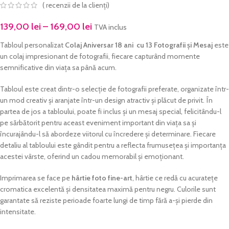
(
recenzii de la clienți)
139,00
lei
–
169,00
lei
TVA inclus
Tabloul personalizat
Colaj Aniversar 18 ani cu 13 Fotografii și Mesaj
este
un colaj impresionant de fotografii, fiecare capturând momente
semnificative din viața sa până acum.
Tabloul este creat dintr-o selecție de fotografii preferate, organizate într-
un mod creativ și aranjate într-un design atractiv și plăcut de privit. În
partea de jos a tabloului, poate fi inclus și un mesaj special, felicitându-l
pe sărbătorit pentru aceast eveniment important din viața sa și
încurajându-l să abordeze viitorul cu încredere și determinare. Fiecare
detaliu al tabloului este gândit pentru a reflecta frumusețea și importanța
acestei vârste, oferind un cadou memorabil și emoționant.
Imprimarea se face pe
hârtie foto fine-art
, hârtie ce redă cu acuratețe
cromatica excelentă și densitatea maximă pentru negru. Culorile sunt
garantate să reziste perioade foarte lungi de timp fără a-și pierde din
intensitate.