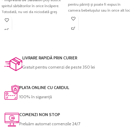
verificat cu atenție înainte de a fi
pentru părinți și poate fi expus în
spiritul sărbătorilor în orice încăpere.
expediat.
camera bebelușului sau în orice alt loc
Totodată, nu vei da niciodată greș
special din casă.
dacă îl vei oferi în dar persoanelor
dragi.
Tabloul este creat dintr-o selecție de
fotografii preferate, organizate într-un
Imprimarea se face pe
hârtie foto
mod creativ și aranjate într-un design
Premium
, hârtie ce redă cu acuratețe
atractiv și plăcut de privit.
cromatica excelentă la o rezoluție
foarte mare, folosind echipamente
Imprimarea se face pe
hârtie foto
profesionale si cerneala originală
LIVRARE RAPIDĂ PRIN CURIER
fine-art
, hârtie ce redă cu acuratețe
Epson. Astfel, culorile sunt garantate să
cromatica excelentă și densitatea
Gratuit pentru comenzi de peste 350 lei
reziste perioade foarte lungi de timp
maximă pentru negru. Culorile sunt
fără a-și pierde din intensitate.
garantate să reziste perioade foarte
lungi de timp fără a-și pierde din
Fiecare tablou este prelucrat manual și
PLATA ONLINE CU CARDUL
intensitate.
verificat cu atenție înainte de a fi
expediat.
100% în siguranță
Fiecare tablou este prelucrat manual și
verificat cu atenție înainte de a fi
expediat.
COMENZI NON STOP
Preluăm automat comenzile 24/7