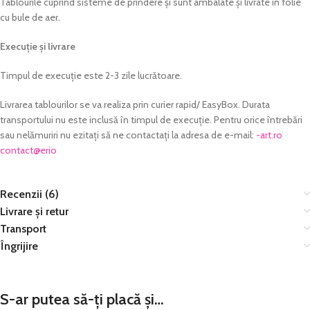
Tablourile cuprind sisteme de prindere și sunt ambalate și livrate in folie
cu bule de aer.
Execuție și livrare
Timpul de execuție este 2-3 zile lucrătoare.
Livrarea tablourilor se va realiza prin curier rapid/ EasyBox. Durata
transportului nu este inclusă în timpul de execuție. Pentru orice întrebări
sau nelămuriri nu ezitați să ne contactați la adresa de e-mail:
or.tra-
@tcatnoc
oire
Recenzii (6)
Livrare și retur
Transport
Îngrijire
S-ar putea să-ți placă și…