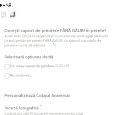
RAMĂ
Dorești suport de prindere FĂRĂ GĂURI în perete?
Acum este OK să te răzgândești asupra locului unde agăți tablourile.
Le poți prinde pe perete FĂRĂ GĂURI, cu ajutorul suportului de
prindere cu bandă adezivă.
Selectează opțiunea dorită:
21,00
LEI
Da, vreau suport de prindere.
Nu, nu doresc.
Personalizează Colajul Aniversar
*
Încarcă fotografiile
Încarcă aici cele 13 fotografii necesare pentru colaj