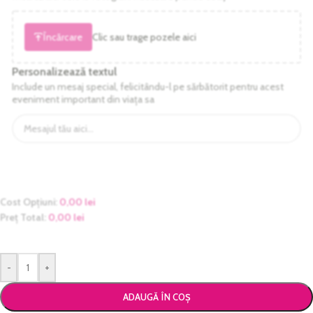
Încărcare
Clic sau trage pozele aici
Personalizează textul
Include un mesaj special, felicitându-l pe sărbătorit pentru acest
eveniment important din viața sa
Cost Opțiuni:
0,00
lei
Preț Total:
0,00
lei
-
+
ADAUGĂ ÎN COȘ