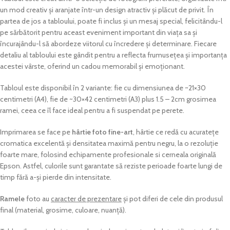
un mod creativ și aranjate într-un design atractiv și plăcut de privit. În
partea de jos a tabloului, poate fi inclus și un mesaj special, felicitându-l
pe sărbătorit pentru aceast eveniment important din viața sa și
încurajându-l să abordeze viitorul cu încredere și determinare. Fiecare
detaliu al tabloului este gândit pentru a reflecta frumusețea și importanța
acestei vârste, oferind un cadou memorabil și emoționant.
Tabloul este disponibil în 2 variante: fie cu dimensiunea de ~21×30
centimetri (A4), fie de ~30×42 centimetri (A3) plus 1.5 – 2cm grosimea
ramei, ceea ce îl face ideal pentru a fi suspendat pe perete.
Imprimarea se face pe
hârtie foto fine-art
, hârtie ce redă cu acuratețe
cromatica excelentă și densitatea maximă pentru negru, la o rezoluție
foarte mare, folosind echipamente profesionale si cerneala originală
Epson. Astfel, culorile sunt garantate să reziste perioade foarte lungi de
timp fără a-și pierde din intensitate.
Ramele
foto au
caracter de prezentare
și pot diferi de cele din produsul
final (material, grosime, culoare, nuanță).