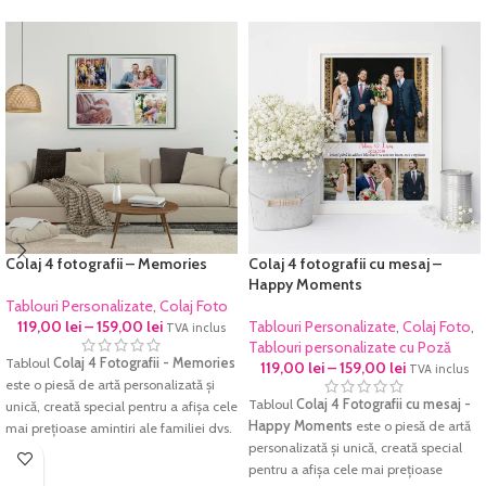
Colaj 4 fotografii – Memories
Colaj 4 fotografii cu mesaj –
Happy Moments
Tablouri Personalizate
,
Colaj Foto
119,00
lei
–
159,00
lei
Tablouri Personalizate
,
Colaj Foto
,
TVA inclus
Tablouri personalizate cu Poză
Tabloul
Colaj 4 Fotografii - Memories
119,00
lei
–
159,00
lei
TVA inclus
este o piesă de artă personalizată și
Tabloul
Colaj 4 Fotografii cu mesaj -
unică, creată special pentru a afișa cele
Happy Moments
este o piesă de artă
mai prețioase amintiri ale familiei dvs.
personalizată și unică, creată special
Acesta este un cadou perfect pentru
pentru a afișa cele mai prețioase
aniversări, zile de naștere, Crăciun sau