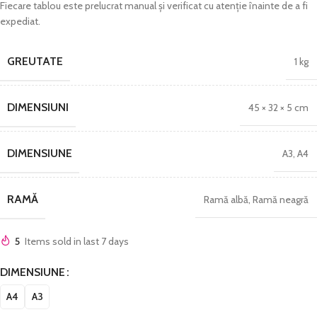
Fiecare tablou este prelucrat manual și verificat cu atenție înainte de a fi
expediat.
GREUTATE
1 kg
DIMENSIUNI
45 × 32 × 5 cm
DIMENSIUNE
A3
,
A4
RAMĂ
Ramă albă
,
Ramă neagră
5
Items sold in last 7 days
DIMENSIUNE
A4
A3