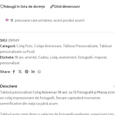
Adaugă în lista de dorințe
Ghid dimensiuni
11
persoane care urmăresc acest produs acum!
SKU:
ERI1149
Categorii:
Colaj Foto
,
Colaje Aniversare
,
Tablouri Personalizate
,
Tablouri
personalizate cu Poză
Etichete:
18 ani
,
amintiri
,
Cadou
,
colaj
,
eveniment
,
fotografii
,
majorat
,
personalizat
Share:
Descriere
Tabloul personalizat
Colaj Aniversar 18 ani cu 13 Fotografii și Mesaj
este
un colaj impresionant de fotografii, fiecare capturând momente
semnificative din viața sa până acum.
Tabloul este creat dintr-o selecție de fotografii preferate, organizate într-