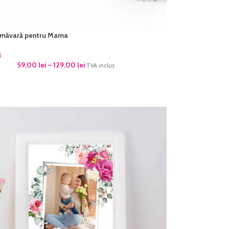
rimăvară pentru Mama
i
59,00
lei
–
129,00
lei
TVA inclus