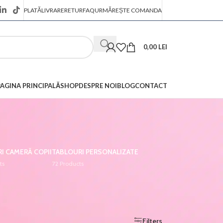
PLATĂ
LIVRARE
RETUR
FAQ
URMĂREȘTE COMANDA
0,00
LEI
PAGINA PRINCIPALĂ
SHOP
DESPRE NOI
BLOG
CONTACT
I CAMERĂ COPII
TABLOURI PERSONALIZATE
ts
72 Products
Afișez 13 - 20 din 20 de rezultate
Show
9
12
18
24
Filters