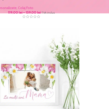
rsonalizate
,
Colaj Foto
119,00
lei
–
159,00
lei
TVA inclus