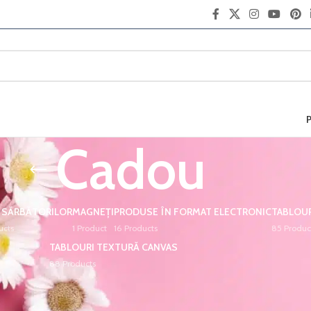
Cadou
 SĂRBĂTORILOR
MAGNEȚI
PRODUSE ÎN FORMAT ELECTRONIC
TABLOUR
ucts
1 Product
16 Products
85 Produc
TABLOURI TEXTURĂ CANVAS
88 Products