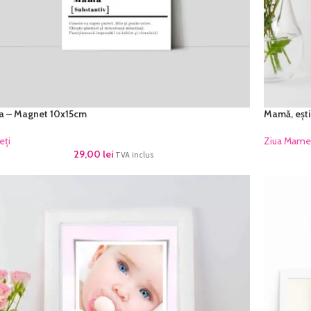
 – Magnet 10x15cm
Mamă, ești
eți
Ziua Mame
29,00
lei
TVA inclus