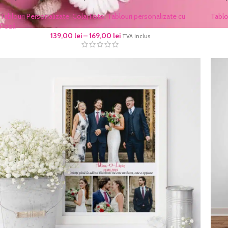
Tablouri Personalizate
,
Colaj Foto
,
Tablouri personalizate cu
Tablo
Poză
139,00
lei
–
169,00
lei
TVA inclus