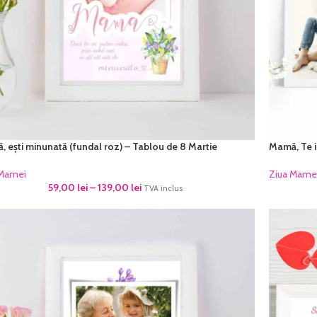
 ești minunată (fundal roz) – Tablou de 8 Martie
Mamă, Te i
 Mamei
Ziua Mame
59,00
lei
–
139,00
lei
TVA inclus