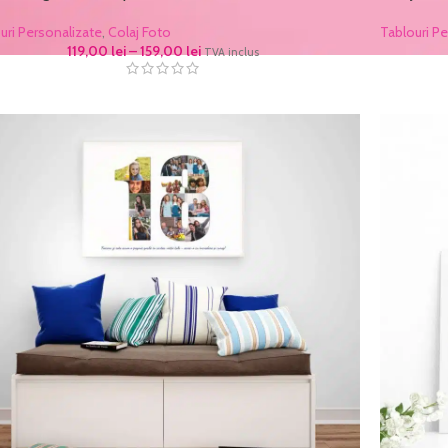
uri Personalizate
,
Colaj Foto
Tablouri Pe
119,00
lei
–
159,00
lei
TVA inclus