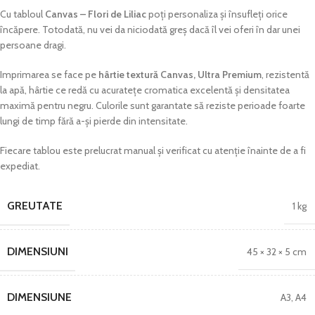
Cu tabloul
Canvas – Flori de Liliac
poți personaliza și însufleți orice
încăpere. Totodată, nu vei da niciodată greș dacă îl vei oferi în dar unei
persoane dragi.
Imprimarea se face pe
hârtie textură Canvas, Ultra Premium
, rezistentă
la apă, hârtie ce redă cu acuratețe cromatica excelentă și densitatea
maximă pentru negru. Culorile sunt garantate să reziste perioade foarte
lungi de timp fără a-și pierde din intensitate.
Fiecare tablou este prelucrat manual și verificat cu atenție înainte de a fi
expediat.
GREUTATE
1 kg
DIMENSIUNI
45 × 32 × 5 cm
DIMENSIUNE
A3
,
A4