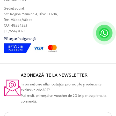
Erio Web S.R.L.
Sediul social:
Str. Regina Maria nr. 4, Bloc COZIA,
Rm. Vâlcea,Vâlcea
CUI: 48554353
J38/656/2023
Plătește în siguranță
ABONEAZĂ-TE LA NEWSLETTER
Fii primul care află noutăţile, promoţiile şi reducerile
exclusive erioART!
Mai mult, primeşti un voucher de 20 lei pentru prima ta
comandă.