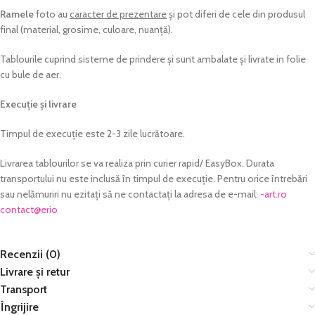
Ramele
foto au
caracter de prezentare
și pot diferi de cele din produsul
final (material, grosime, culoare, nuanță).
Tablourile cuprind sisteme de prindere și sunt ambalate și livrate in folie
cu bule de aer.
Execuție și livrare
Timpul de execuție este 2-3 zile lucrătoare.
Livrarea tablourilor se va realiza prin curier rapid/ EasyBox. Durata
transportului nu este inclusă în timpul de execuție. Pentru orice întrebări
sau nelămuriri nu ezitați să ne contactați la adresa de e-mail:
or.tra-
@tcatnoc
oire
Recenzii (0)
Livrare și retur
Transport
Îngrijire