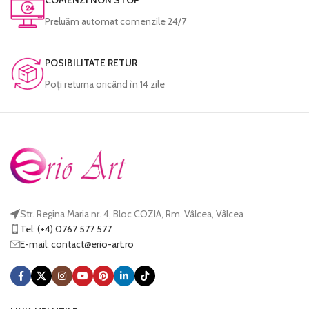
COMENZI NON STOP
pierde din intensitate.
pierde din intensitate.
Preluăm automat comenzile 24/7
Fiecare produs este prelucrat manual
Fiecare produs este prelucrat manual
și verificat cu atenție înainte de a fi
și verificat cu atenție înainte de a fi
expediat.
expediat.
POSIBILITATE RETUR
Poţi returna oricând în 14 zile
Str. Regina Maria nr. 4, Bloc COZIA, Rm. Vâlcea, Vâlcea
Tel: (+4) 0767 577 577
E-mail:
@tcatnoc
or.tra-oire