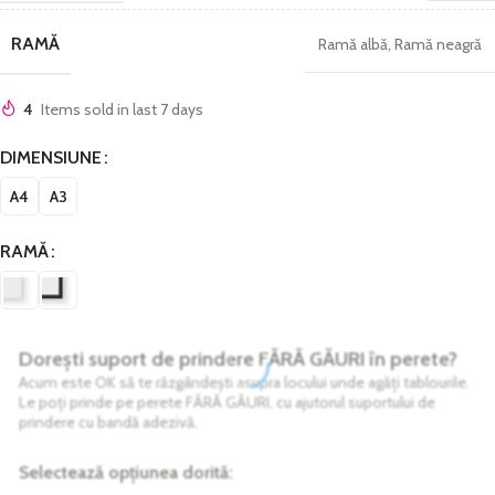
RAMĂ
Ramă albă
,
Ramă neagră
4
Items sold in last 7 days
DIMENSIUNE
A4
A3
RAMĂ
Dorești suport de prindere FĂRĂ GĂURI în perete?
Acum este OK să te răzgândești asupra locului unde agăți tablourile.
Le poți prinde pe perete FĂRĂ GĂURI, cu ajutorul suportului de
prindere cu bandă adezivă.
Selectează opțiunea dorită: