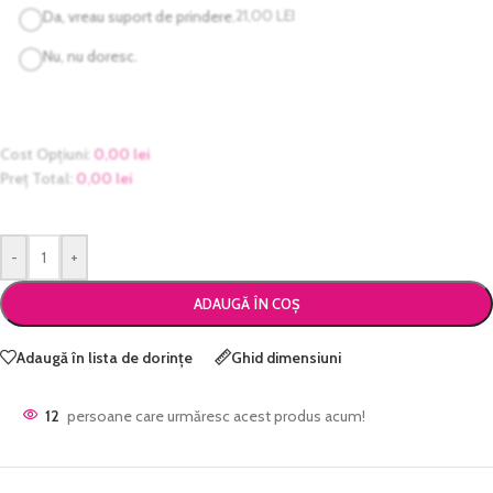
21,00
LEI
Da, vreau suport de prindere.
Nu, nu doresc.
Cost Opțiuni:
0,00
lei
Preț Total:
0,00
lei
-
+
ADAUGĂ ÎN COȘ
Adaugă în lista de dorințe
Ghid dimensiuni
12
persoane care urmăresc acest produs acum!