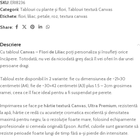
SKU:
ERI8236
Categorii:
Tablouri cu plante și flori
,
Tablouri textură Canvas
Etichete:
flori
,
liliac
,
petale
,
roz
,
textura canvas
Share:
Descriere
Cu tabloul
Canvas – Flori de Liliac
poți personaliza și însufleți orice
încăpere. Totodată, nu vei da niciodată greș dacă îl vei oferi în dar unei
persoane dragi.
Tabloul este disponibil în 2 variante: fie cu dimensiunea de ~21×30
centimetri (A4), fie de ~30×42 centimetri (A3) plus 1.5 – 2cm grosimea
ramei, ceea ce îl face ideal pentru a fi suspendat pe perete.
Imprimarea se face pe
hârtie textură Canvas, Ultra Premium
, rezistentă
la apă, hârtie ce redă cu acuratețe cromatica excelentă și densitatea
maximă pentru negru, la o rezoluție foarte mare, folosind echipamente
profesionale si cerneala originală Epson. Astfel, culorile sunt garantate să
reziste perioade foarte lungi de timp fără a-și pierde din intensitate.