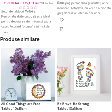
219,00
lei
–
329,00
lei
Rouă
poți personaliza și însufleți orice
TVA inclus
încăpere. Totodată, nu vei da niciodată
Setul de tablouri
Mr&Mrs
greș dacă îl vei oferi în dar unei
Personalizabile cu poză
este ideal
persoane dragi.
pentru decorarea dormitorului sau a
Imprimarea se face pe
hârtie textură
casei. Folosind fotografia trimisă de
Canvas, Ultra Premium
, rezistentă la
tine vom aduce la viață cele mai
apă, hârtie ce redă cu acuratețe
frumoase amintiri înrămate.
Produse similare
cromatica excelentă și densitatea
Imprimarea se face pe
hârtie foto
maximă pentru negru. Culorile sunt
fine-art
, hârtie ce redă cu acuratețe
garantate să reziste perioade foarte
cromatica excelentă și densitatea
lungi de timp fără a-și pierde din
maximă pentru negru. Culorile sunt
intensitate.
garantate să reziste perioade foarte
Fiecare tablou este prelucrat manual și
lungi de timp fără a-și pierde din
verificat cu atenție înainte de a fi
intensitate.
expediat.
Fiecare tablou este prelucrat manual și
verificat cu atenție înainte de a fi
expediat.
All Good Things are Free –
Be Brave, Be Strong –
Tablou 10x15cm
Tablou10x15cm