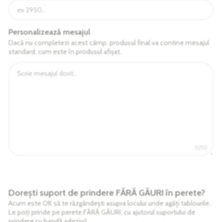
Personalizează mesajul
Dacă nu completezi acest câmp, produsul final va contine mesajul
standard, cum este în produsul afișat.
0/50
Dorești suport de prindere FĂRĂ GĂURI în perete?
Acum este OK să te răzgândești asupra locului unde agăți tablourile.
Le poți prinde pe perete FĂRĂ GĂURI, cu ajutorul suportului de
prindere cu bandă adezivă.