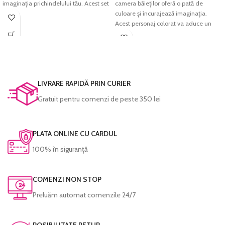
imaginația prichindelului tău. Acest set
camera băieților oferă o pată de
modern de personaje colorate va
culoare și încurajează imaginația.
aduce un plus de culoare și energie
Acest personaj colorat va aduce un
pozitivă pentru orice dormitor de copii
plus de culoare și energie pozitivă
sau grădiniță.
pentru orice dormitor de copii sau
grădiniță.
Imprimarea se face pe
hârtie foto
fine-art
, hârtie ce redă cu acuratețe
Imprimarea se face pe
hârtie foto
cromatica excelentă și densitatea
fine-art
, hârtie ce redă cu acuratețe
LIVRARE RAPIDĂ PRIN CURIER
maximă pentru negru. Culorile sunt
cromatica excelentă și densitatea
Gratuit pentru comenzi de peste 350 lei
garantate să reziste perioade foarte
maximă pentru negru. Culorile sunt
lungi de timp fără a-și pierde din
garantate să reziste perioade foarte
intensitate.
lungi de timp fără a-și pierde din
intensitate.
PLATA ONLINE CU CARDUL
Fiecare tablou este prelucrat manual și
verificat cu atenție înainte de a fi
Fiecare tablou este prelucrat manual și
100% în siguranță
expediat.
verificat cu atenție înainte de a fi
expediat.
COMENZI NON STOP
Preluăm automat comenzile 24/7