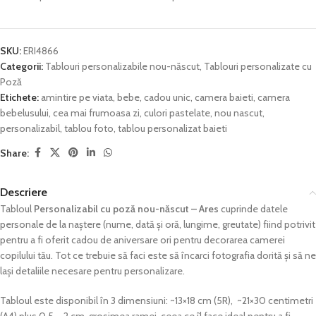
SKU:
ERI4866
Categorii:
Tablouri personalizabile nou-născut
,
Tablouri personalizate cu
Poză
Etichete:
amintire pe viata
,
bebe
,
cadou unic
,
camera baieti
,
camera
bebelusului
,
cea mai frumoasa zi
,
culori pastelate
,
nou nascut
,
personalizabil
,
tablou foto
,
tablou personalizat baieti
Share:
Descriere
Tabloul
Personalizabil cu poză nou-născut – Ares
cuprinde datele
personale de la naștere (nume, dată și oră, lungime, greutate) fiind potrivit
pentru a fi oferit cadou de aniversare ori pentru decorarea camerei
copilului tău. Tot ce trebuie să faci este să încarci fotografia dorită și să ne
lași detaliile necesare pentru personalizare.
Tabloul este disponibil în 3 dimensiuni: ~13×18 cm (5R), ~21×30 centimetri