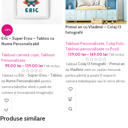
Primul an cu Vladimir – Colaj 13
-14%
fotografii
Eric – Super Erou – Tablou cu
Tablouri Personalizate
,
Colaj Foto
,
Nume Personalizabil
Tablouri personalizate cu Poză
139,00
lei
–
169,00
lei
Tablouri cameră copii
,
Tablouri
TVA inclus
Personalizate
Tabloul
Colaj 13 fotografii - Primul an
99,00
lei
–
139,00
lei
TVA inclus
cu Vladimir
este un cadou minunat
Tabloul cu
Eric - Super-Erou - Tablou
pentru părinți și poate fi expus în
cu Nume Personalizabil
pentru
camera bebelușului sau în orice alt loc
camera băieților oferă o pată de
special din casă.
culoare și încurajează imaginația.
Tabloul este creat dintr-o selecție de
Acest personaj colorat va aduce un
fotografii preferate, organizate într-un
plus de culoare și energie pozitivă
mod creativ și aranjate într-un design
pentru orice dormitor de copii sau
atractiv și plăcut de privit.
grădiniță.
Produse similare
Imprimarea se face pe
hârtie foto
Imprimarea se face pe
hârtie foto
fine-art
, hârtie ce redă cu acuratețe