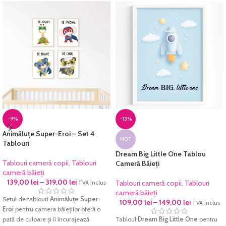
fine-art
, hârtie ce redă cu acuratețe
cromatica excelentă și densitatea
cromatica excelentă și densitatea
maximă pentru negru. Culorile sunt
maximă pentru negru. Culorile sunt
garantate să reziste perioade foarte
garantate să reziste perioade foarte
lungi de timp fără a-și pierde din
lungi de timp fără a-și pierde din
intensitate.
intensitate.
Fiecare tablou este prelucrat manual și
Fiecare tablou este prelucrat manual și
verificat cu atenție înainte de a fi
verificat cu atenție înainte de a fi
expediat.
expediat.
-9%
-13%
Animăluțe Super-Eroi – Set 4
HOT
Tablouri
Dream Big Little One Tablou
Tablouri cameră copii
,
Tablouri
Cameră Băieți
cameră băieți
139,00
lei
–
319,00
lei
Tablouri cameră copii
,
Tablouri
TVA inclus
cameră băieți
Setul de tablouri
Animăluțe Super-
109,00
lei
–
149,00
lei
TVA inclus
Eroi
pentru camera băieților oferă o
pată de culoare și îi încurajează
Tabloul
Dream Big Little One
pentru