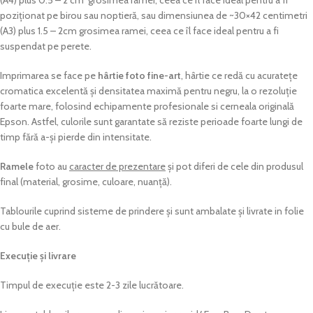
(A4) plus 0.5 – 2 cm grosimea ramei, ceea ce îl face ideal pentru a fi
poziționat pe birou sau noptieră, sau dimensiunea de ~30×42 centimetri
(A3) plus 1.5 – 2cm grosimea ramei, ceea ce îl face ideal pentru a fi
suspendat pe perete.
Imprimarea se face pe
hârtie foto fine-art
, hârtie ce redă cu acuratețe
cromatica excelentă și densitatea maximă pentru negru, la o rezoluție
foarte mare, folosind echipamente profesionale si cerneala originală
Epson. Astfel, culorile sunt garantate să reziste perioade foarte lungi de
timp fără a-și pierde din intensitate.
Ramele
foto au
caracter de prezentare
și pot diferi de cele din produsul
final (material, grosime, culoare, nuanță).
Tablourile cuprind sisteme de prindere și sunt ambalate și livrate in folie
cu bule de aer.
Execuție și livrare
Timpul de execuție este 2-3 zile lucrătoare.