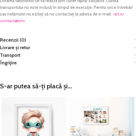
Livrarea tablourilor se va realiza prin curier rapid/ EasyBox. Durata
transportului nu este inclusă în timpul de execuție. Pentru orice întrebări
sau nelămuriri nu ezitați să ne contactați la adresa de e-mail:
or.tra-
@tcatnoc
oire
Recenzii (0)
Livrare și retur
Transport
Îngrijire
S-ar putea să-ți placă și…