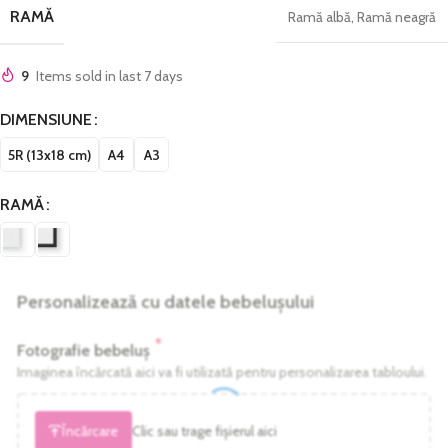
RAMĂ
Ramă albă
,
Ramă neagră
9
Items sold in last 7 days
DIMENSIUNE
5R (13x18 cm)
A4
A3
RAMĂ
Personalizează cu datele bebelușului
*
Fotografie bebeluș
Imaginea încărcată aici va fi utilizată pentru personalizarea tabloului.
Încărcare
Clic sau trage fișierul aici