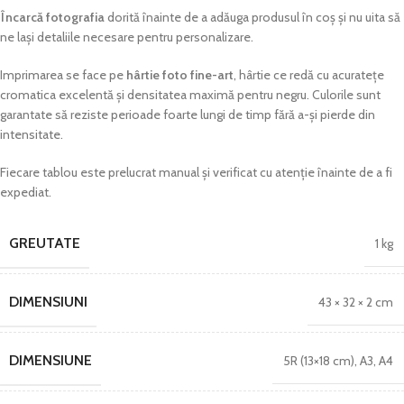
Încarcă fotografia
dorită înainte de a adăuga produsul în coș și nu uita să
ne lași detaliile necesare pentru personalizare.
Imprimarea se face pe
hârtie foto fine-art
, hârtie ce redă cu acuratețe
cromatica excelentă și densitatea maximă pentru negru. Culorile sunt
garantate să reziste perioade foarte lungi de timp fără a-și pierde din
intensitate.
Fiecare tablou este prelucrat manual și verificat cu atenție înainte de a fi
expediat.
GREUTATE
1 kg
DIMENSIUNI
43 × 32 × 2 cm
DIMENSIUNE
5R (13×18 cm)
,
A3
,
A4