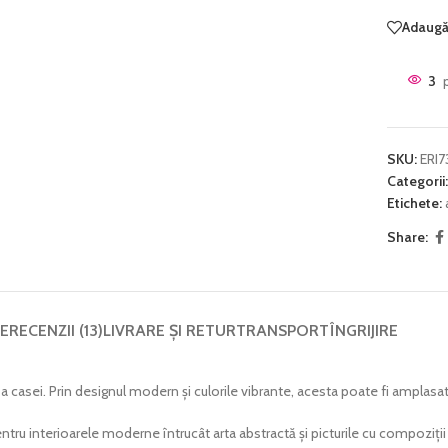
Adaugă 
3
SKU:
ERI7
Categorii:
Etichete:
Share:
E
RECENZII (13)
LIVRARE ȘI RETUR
TRANSPORT
ÎNGRIJIRE
a casei. Prin designul modern și culorile vibrante, acesta poate fi amplasa
tru interioarele moderne întrucât arta abstractă și picturile cu compoziți