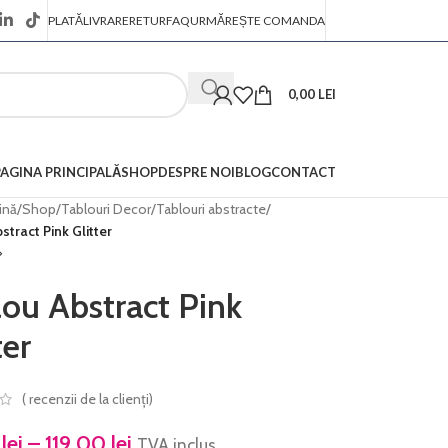
PLATĂ
LIVRARE
RETUR
FAQ
URMĂREȘTE COMANDA
0,00
LEI
PAGINA PRINCIPALĂ
SHOP
DESPRE NOI
BLOG
CONTACT
ină
/
Shop
/
Tablouri Decor
/
Tablouri abstracte
/
stract Pink Glitter
ou Abstract Pink
ter
(
recenzii de la clienți)
0
lei
–
119,00
lei
TVA inclus