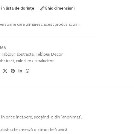
în lista de dorințe
Ghid dimensiuni
persoane care urmăresc acest produs acum!
365
Tablouri abstracte
,
Tablouri Decor
abstract
,
culori
,
roz
,
stralucitor
t în orice încăpere, scoțând-o din ”anonimat”.
i abstracte creează o atmosferă unică.