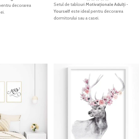
Setul de tablouri
Motivaționale Adulți -
pentru decorarea
Yourself
este ideal pentru decorarea
ei.
dormitorului sau a casei.
pe
hârtie foto fine-art
,
Imprimarea se face pe
hârtie foto fine-art
,
ratețe cromatica
hârtie ce redă cu acuratețe cromatica
tea maximă pentru negru.
excelentă și densitatea maximă pentru negru
e să reziste perioade
Culorile sunt garantate să reziste perioade
ră a-și pierde din
foarte lungi de timp fără a-și pierde din
intensitate.
elucrat manual și verificat
Fiecare tablou este prelucrat manual și verific
 fi expediat.
cu atenție înainte de a fi expediat.