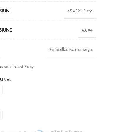
SIUNI
45 × 32 × 5 cm
SIUNE
A3
,
A4
Ramă albă
,
Ramă neagră
s sold in last 7 days
IUNE