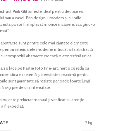
stract Pink Glitter
este ideal pentru decorarea
ui sau a casei. Prin designul modern și culorile
acesta poate fi amplasat în orice încăpere, scoțând-o
mat”.
 abstracte sunt printre cele mai căutate elemente
 pentru interioarele moderne întrucât arta abstractă
le cu compoziții abstracte creează o atmosferă unică.
a se face pe
hârtie foto fine-art
, hârtie ce redă cu
 cromatica excelentă și densitatea maximă pentru
orile sunt garantate să reziste perioade foarte lungi
ră a-și pierde din intensitate.
blou este prelucrat manual și verificat cu atenție
 a fi expediat.
ATE
2 kg