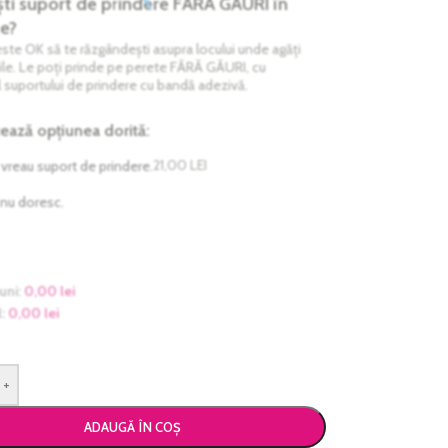
ti suport de prindere FĂRĂ GĂURI în
e?
te OK să te răzgândești asupra locului unde agăți
ile. Le poți prinde pe perete FĂRĂ GĂURI, cu
l suportului de prindere cu bandă adezivă.
ează opțiunea dorită:
21,00
LEI
 vreau suport de prindere.
 nu doresc.
uni:
0,00
lei
:
0,00
lei
+
ADAUGĂ ÎN COȘ