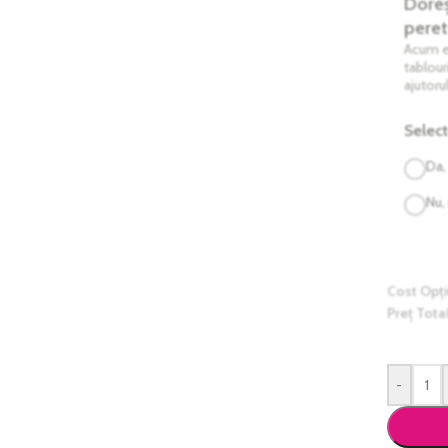
Doreș
peret
Acum es
tablour
ajutoru
Select
Da,
Nu,
Cost Opți
Preț Total
-