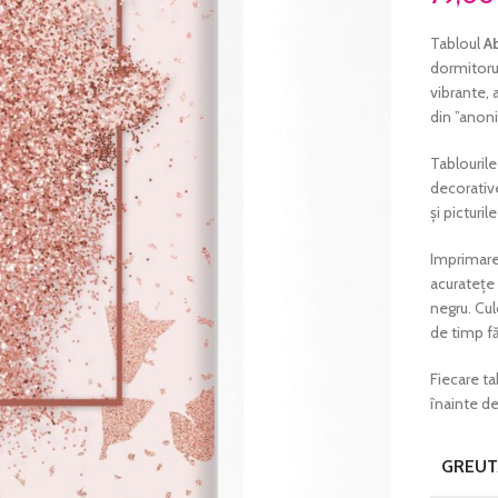
Tabloul
Ab
dormitorul
vibrante, 
din ”anoni
Tablourile
decorative
și picturi
Imprimare
acuratețe
negru. Cul
de timp fă
Fiecare ta
înainte de
GREUT