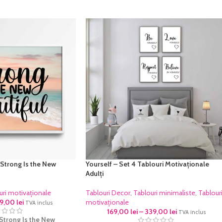
Strong Is the New
Yourself – Set 4 Tablouri Motivaționale
Adulți
uri motivaționale
Tablouri Decor
,
Tablouri minimaliste
,
Tablour
09,00
lei
motivaționale
TVA inclus
169,00
lei
–
339,00
lei
TVA inclus
Strong Is the New