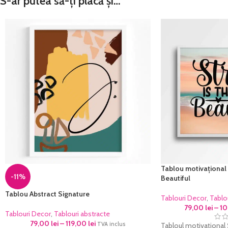
S-ar putea să-ți placă și…
Tablou motivațional 
-11%
Beautiful
Tablou Abstract Signature
Tablouri Decor
,
Tablo
79,00
lei
–
1
Tablouri Decor
,
Tablouri abstracte
79,00
lei
–
119,00
lei
TVA inclus
Tabloul motivațional