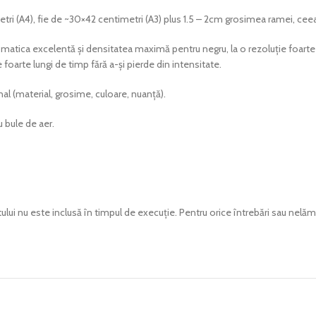
etri (A4), fie de ~30×42 centimetri (A3) plus 1.5 – 2cm grosimea ramei, cee
cromatica excelentă și densitatea maximă pentru negru, la o rezoluție foar
 foarte lungi de timp fără a-și pierde din intensitate.
inal (material, grosime, culoare, nuanță).
u bule de aer.
tului nu este inclusă în timpul de execuție. Pentru orice întrebări sau nelămu