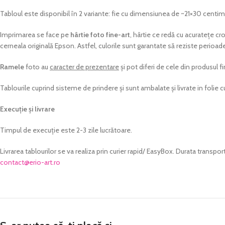
Tabloul este disponibil în 2 variante: fie cu dimensiunea de ~21×30 centim
Imprimarea se face pe
hârtie foto fine-art
, hârtie ce redă cu acuratețe 
cerneala originală Epson. Astfel, culorile sunt garantate să reziste perioade
Ramele
foto au
caracter de prezentare
și pot diferi de cele din produsul f
Tablourile cuprind sisteme de prindere și sunt ambalate și livrate in folie c
Execuție și livrare
Timpul de execuție este 2-3 zile lucrătoare.
Livrarea tablourilor se va realiza prin curier rapid/ EasyBox. Durata transpor
@tcatnoc
or.tra-oire