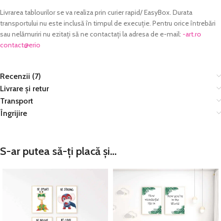
Livrarea tablourilor se va realiza prin curier rapid/ EasyBox. Durata
transportului nu este inclusă în timpul de execuție. Pentru orice întrebări
sau nelămuriri nu ezitați să ne contactați la adresa de e-mail:
or.tra-
@tcatnoc
oire
Recenzii (7)
Livrare și retur
Transport
Îngrijire
S-ar putea să-ți placă și…