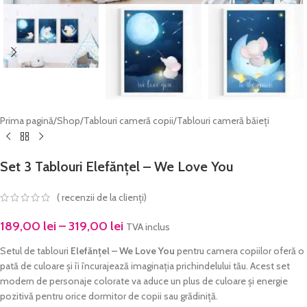
Prima pagină
/
Shop
/
Tablouri cameră copii
/
Tablouri cameră băieți
Set 3 Tablouri Elefănțel – We Love You
(
recenzii de la clienți)
189,00
lei
–
319,00
lei
TVA inclus
Setul de tablouri
Elefănțel – We Love You
pentru camera copiilor oferă o
pată de culoare și îi încurajează imaginația prichindelului tău. Acest set
modern de personaje colorate va aduce un plus de culoare și energie
pozitivă pentru orice dormitor de copii sau grădiniță.