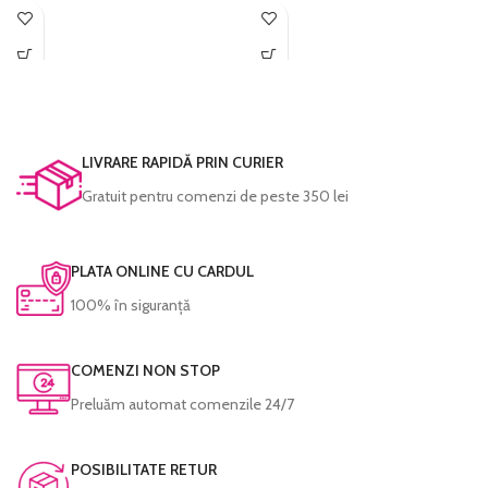
tău. Acest set modern de personaje
de personaje colorate va aduce un
colorate va aduce un plus de culoare și
plus de culoare și energie pozitivă
energie pozitivă pentru orice dormitor
pentru orice dormitor de copii sau
de copii sau grădiniță.
grădiniță.
Imprimarea se face pe
hârtie foto
Imprimarea se face pe
hârtie foto
fine-art
, hârtie ce redă cu acuratețe
fine-art
, hârtie ce redă cu acuratețe
cromatica excelentă și densitatea
cromatica excelentă și densitatea
LIVRARE RAPIDĂ PRIN CURIER
maximă pentru negru. Culorile sunt
maximă pentru negru. Culorile sunt
Gratuit pentru comenzi de peste 350 lei
garantate să reziste perioade foarte
garantate să reziste perioade foarte
lungi de timp fără a-și pierde din
lungi de timp fără a-și pierde din
intensitate.
intensitate.
PLATA ONLINE CU CARDUL
Fiecare tablou este prelucrat manual și
Fiecare tablou este prelucrat manual și
verificat cu atenție înainte de a fi
verificat cu atenție înainte de a fi
100% în siguranță
expediat.
expediat.
COMENZI NON STOP
Preluăm automat comenzile 24/7
POSIBILITATE RETUR