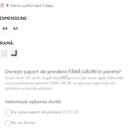
9
Items sold in last 7 days
DIMENSIUNE
A4
A3
RAMĂ
Dorești suport de prindere FĂRĂ GĂURI în perete?
Acum este OK să te răzgândești asupra locului unde agăți tablourile.
Le poți prinde pe perete FĂRĂ GĂURI, cu ajutorul suportului de
prindere cu bandă adezivă.
Selectează opțiunea dorită:
21,00
LEI
Da, vreau suport de prindere.
Nu, nu doresc.