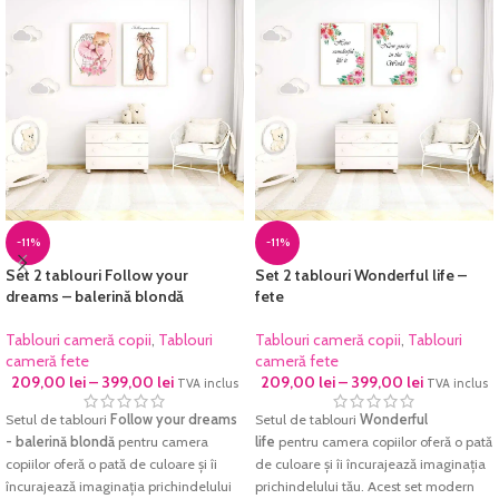
Imprimarea se face pe
hârtie foto
Imprimarea se face pe
hârtie foto
fine-art
, hârtie ce redă cu acuratețe
fine-art
, hârtie ce redă cu acuratețe
cromatica excelentă și densitatea
cromatica excelentă și densitatea
maximă pentru negru. Culorile sunt
maximă pentru negru. Culorile sunt
garantate să reziste perioade foarte
garantate să reziste perioade foarte
lungi de timp fără a-și pierde din
lungi de timp fără a-și pierde din
intensitate.
intensitate.
Fiecare tablou este prelucrat manual și
Fiecare tablou este prelucrat manual și
verificat cu atenție înainte de a fi
verificat cu atenție înainte de a fi
expediat.
expediat.
-11%
-11%
Set 2 tablouri Follow your
Set 2 tablouri Wonderful life –
dreams – balerină blondă
fete
Tablouri cameră copii
,
Tablouri
Tablouri cameră copii
,
Tablouri
cameră fete
cameră fete
209,00
lei
–
399,00
lei
209,00
lei
–
399,00
lei
TVA inclus
TVA inclus
Setul de tablouri
Follow your dreams
Setul de tablouri
Wonderful
- balerină blondă
pentru camera
life
pentru camera copiilor oferă o pată
copiilor oferă o pată de culoare și îi
de culoare și îi încurajează imaginația
încurajează imaginația prichindelului
prichindelului tău. Acest set modern