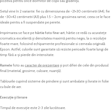
pozitivă pentru orice dormitor de copii sau grădiniță.
Setul vine în 2 variante: fie cu dimensiunea de ~21×30 centimetri (A4), fie
de ~30×42 centimetri (A3) plus 1.5 – 2cm grosimea ramei, ceea ce le face
ideale pentru a fi suspendate pe perete.
Imprimarea se face pe
hârtie foto fine-art
, hârtie ce redă cu acuratețe
cromatica excelentă și densitatea maximă pentru negru, la o rezoluție
foarte mare, folosind echipamente profesionale si cerneala originală
Epson. Astfel, culorile sunt garantate să reziste perioade foarte lungi de
timp fără a-și pierde din intensitate.
Ramele
foto au
caracter de prezentare
și pot diferi de cele din produsul
final (material, grosime, culoare, nuanță).
Tablourile cuprind sisteme de prindere și sunt ambalate și livrate in folie
cu bule de aer.
Execuție și livrare
Timpul de execuție este 2-3 zile lucrătoare.