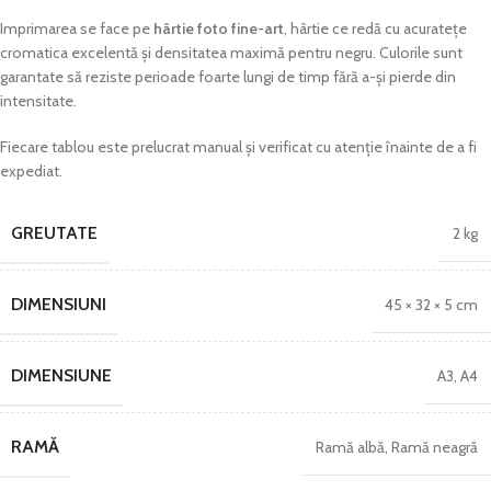
Imprimarea se face pe
hârtie foto fine-art
, hârtie ce redă cu acuratețe
cromatica excelentă și densitatea maximă pentru negru. Culorile sunt
garantate să reziste perioade foarte lungi de timp fără a-și pierde din
intensitate.
Fiecare tablou este prelucrat manual și verificat cu atenție înainte de a fi
expediat.
GREUTATE
2 kg
DIMENSIUNI
45 × 32 × 5 cm
DIMENSIUNE
A3
,
A4
RAMĂ
Ramă albă
,
Ramă neagră