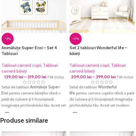
-9%
-11%
Animăluțe Super-Eroi – Set 4
Set 2 tablouri Wonderful life –
Tablouri
băieți
Tablouri cameră copii
,
Tablouri
Tablouri cameră copii
,
Tablouri
cameră băieți
cameră băieți
139,00
lei
–
319,00
lei
209,00
lei
–
399,00
lei
TVA inclus
TVA inclus
Setul de tablouri
Animăluțe Super-
Setul de tablouri
Wonderful
Eroi
pentru camera băieților oferă o
life
pentru camera copiilor oferă o pată
pată de culoare și îi încurajează
de culoare și îi încurajează imaginația
imaginația prichindelului tău. Acest set
prichindelului tău. Acest set modern
modern de personaje colorate va
de personaje colorate va aduce un
aduce un plus de culoare și energie
plus de culoare și energie pozitivă
Produse similare
pozitivă pentru orice dormitor de copii
pentru orice dormitor de copii sau
sau grădiniță.
grădiniță.