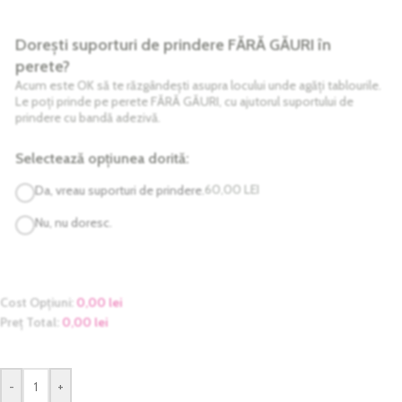
Dorești suporturi de prindere FĂRĂ GĂURI în
perete?
Acum este OK să te răzgândești asupra locului unde agăți tablourile.
Le poți prinde pe perete FĂRĂ GĂURI, cu ajutorul suportului de
prindere cu bandă adezivă.
Selectează opțiunea dorită:
60,00
LEI
Da, vreau suporturi de prindere.
Nu, nu doresc.
Cost Opțiuni:
0,00
lei
Preț Total:
0,00
lei
-
+