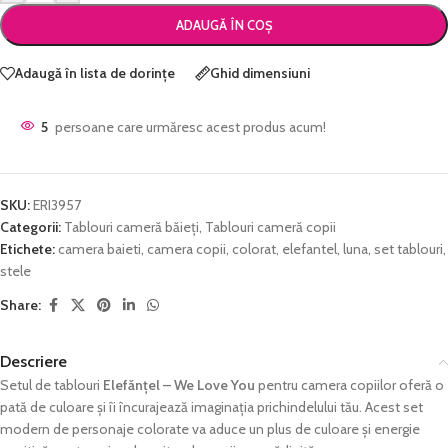
ADAUGĂ ÎN COȘ
Adaugă în lista de dorințe
Ghid dimensiuni
5
persoane care urmăresc acest produs acum!
SKU:
ERI3957
Categorii:
Tablouri cameră băieți
,
Tablouri cameră copii
Etichete:
camera baieti
,
camera copii
,
colorat
,
elefantel
,
luna
,
set tablouri
,
stele
Share:
Descriere
Setul de tablouri
Elefănțel – We Love You
pentru camera copiilor oferă o
pată de culoare și îi încurajează imaginația prichindelului tău. Acest set
modern de personaje colorate va aduce un plus de culoare și energie