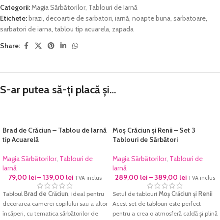
Categorii:
Magia Sărbătorilor
,
Tablouri de Iarnă
Etichete:
brazi
,
decoartie de sarbatori
,
iarnă
,
noapte buna
,
sarbatoare
,
sarbatori de iarna
,
tablou tip acuarela
,
zapada
Share:
S-ar putea să-ți placă și…
Brad de Crăciun – Tablou de Iarnă
Moș Crăciun și Renii – Set 3
tip Acuarelă
Tablouri de Sărbători
Magia Sărbătorilor
,
Tablouri de
Magia Sărbătorilor
,
Tablouri de
Iarnă
Iarnă
79,00
lei
–
139,00
lei
289,00
lei
–
389,00
lei
TVA inclus
TVA inclus
Tabloul
Brad de Crăciun
, ideal pentru
Setul de tablouri
Moș Crăciun și Renii
decorarea camerei copilului sau a altor
Acest set de tablouri este perfect
încăperi, cu tematica sărbătorilor de
pentru a crea o atmosferă caldă și plină