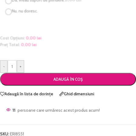
Nu, nu doresc.
Cost Opțiuni:
0,00
lei
Preț Total:
0,00
lei
-
+
ADAUGĂ ÎN COȘ
Adaugă în lista de dorințe
Ghid dimensiuni
11
persoane care urmăresc acest produs acum!
SKU:
ERI8551