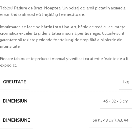
Tabloul
Pădure de Brazi Noaptea
, Un peisaj de iarnă pictat în acuarelă,
emanând o atmosferă liniștită și fermecătoare.
Imprimarea se face pe
hârtie foto fine-art
, hârtie ce redă cu acuratețe
cromatica excelentă și densitatea maximă pentru negru. Culorile sunt
garantate să reziste perioade foarte lungi de timp fără a-și pierde din
intensitate.
Fiecare tablou este prelucrat manual și verificat cu atenție înainte de a fi
expediat.
GREUTATE
1 kg
DIMENSIUNI
45 × 32 × 5 cm
DIMENSIUNE
5R (13×18 cm)
,
A3
,
A4