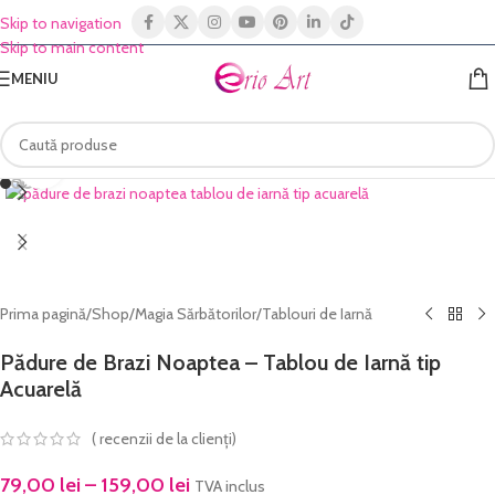
Skip to navigation
Skip to main content
MENIU
Click to enlarge
Prima pagină
/
Shop
/
Magia Sărbătorilor
/
Tablouri de Iarnă
Pădure de Brazi Noaptea – Tablou de Iarnă tip
Acuarelă
(
recenzii de la clienți)
79,00
lei
–
159,00
lei
TVA inclus