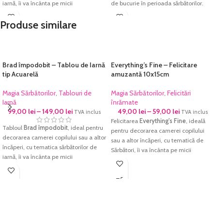
iarnă, îi va încânta pe micii
de bucurie în perioada sărbătorilor.
"colindători".
Imprimarea se face pe
hârtie foto
Produse similare
Imprimarea se face pe
hârtie foto
fine-art
, hârtie ce redă cu acuratețe
fine-art
, hârtie ce redă cu acuratețe
cromatica excelentă și densitatea
cromatica excelentă și densitatea
maximă pentru negru. Culorile sunt
maximă pentru negru. Culorile sunt
garantate să reziste perioade foarte
Brad împodobit – Tablou de Iarnă
Everything’s Fine – Felicitare
garantate să reziste perioade foarte
lungi de timp fără a-și pierde din
tip Acuarelă
amuzantă 10x15cm
lungi de timp fără a-și pierde din
intensitate.
intensitate.
Fiecare tablou este prelucrat manual și
Magia Sărbătorilor
,
Tablouri de
Magia Sărbătorilor
,
Felicitări
Fiecare tablou este prelucrat manual și
verificat cu atenție înainte de a fi
Iarnă
înrămate
verificat cu atenție înainte de a fi
expediat.
99,00
lei
–
149,00
lei
49,00
lei
–
59,00
lei
TVA inclus
TVA inclus
expediat.
Felicitarea
Everything's Fine
, ideală
Tabloul
Brad împodobit
, ideal pentru
pentru decorarea camerei copilului
decorarea camerei copilului sau a altor
sau a altor încăperi, cu tematică de
încăperi, cu tematica sărbătorilor de
Sărbători, îi va încânta pe micii
iarnă, îi va încânta pe micii
"colindători".
"colindători".
Aceasta este disponibilă în
Imprimarea se face pe
hârtie foto
dimensiunea A6 (~10×15 cm) (plus 0.5
fine-art
, hârtie ce redă cu acuratețe
– 2cm grosimea ramei), ceea ce o face
cromatica excelentă și densitatea
ideală pentru a fi oferită cadou sau
maximă pentru negru. Culorile sunt
așezată pe mobilă.