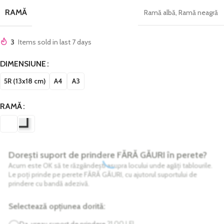
RAMĂ
Ramă albă
,
Ramă neagră
3
Items sold in last 7 days
DIMENSIUNE
5R (13x18 cm)
A4
A3
RAMĂ
Dorești suport de prindere FĂRĂ GĂURI în perete?
Acum este OK să te răzgândești asupra locului unde agăți tablourile.
Le poți prinde pe perete FĂRĂ GĂURI, cu ajutorul suportului de
prindere cu bandă adezivă.
Selectează opțiunea dorită:
21,00
LEI
Da, vreau suport de prindere.