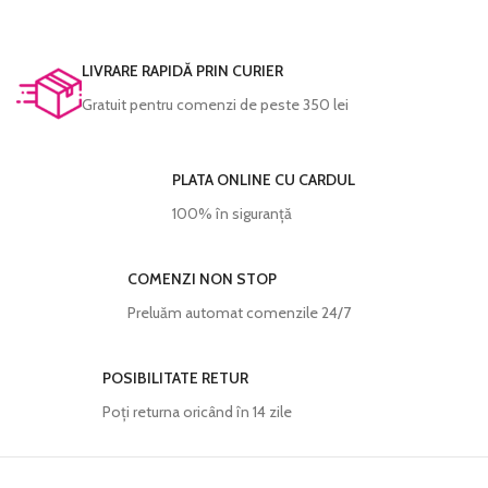
garantate să reziste perioade foarte
Imprimarea se face pe
hârtie foto
lungi de timp fără a-și pierde din
textură canvas
(versiunea înrămată)
intensitate.
sau pe
hârtie magnetică
. Hârtia
LIVRARE RAPIDĂ PRIN CURIER
Fiecare tablou este prelucrat manual și
folosită redă cu acuratețe cromatica
Gratuit pentru comenzi de peste 350 lei
verificat cu atenție înainte de a fi
excelentă și densitatea maximă pentru
expediat.
negru.
Culorile sunt garantate să reziste
PLATA ONLINE CU CARDUL
perioade foarte lungi de timp fără a-și
pierde din intensitate.
100% în siguranță
Fiecare produs este prelucrat manual
și verificat cu atenție înainte de a fi
COMENZI NON STOP
expediat.
Preluăm automat comenzile 24/7
POSIBILITATE RETUR
Poţi returna oricând în 14 zile