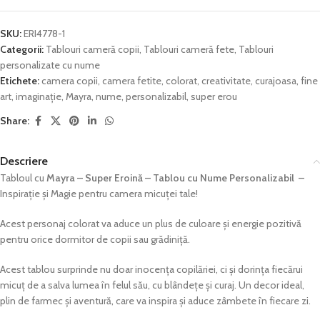
SKU:
ERI4778-1
Categorii:
Tablouri cameră copii
,
Tablouri cameră fete
,
Tablouri
personalizate cu nume
Etichete:
camera copii
,
camera fetite
,
colorat
,
creativitate
,
curajoasa
,
fine
art
,
imaginație
,
Mayra
,
nume
,
personalizabil
,
super erou
Share:
Descriere
Tabloul cu
Mayra – Super Eroină – Tablou cu Nume Personalizabil –
Inspirație și Magie pentru camera micuței tale!
Acest personaj colorat va aduce un plus de culoare și energie pozitivă
pentru orice dormitor de copii sau grădiniță.
Acest tablou surprinde nu doar inocența copilăriei, ci și dorința fiecărui
micuț de a salva lumea în felul său, cu blândețe și curaj. Un decor ideal,
plin de farmec și aventură, care va inspira și aduce zâmbete în fiecare zi.