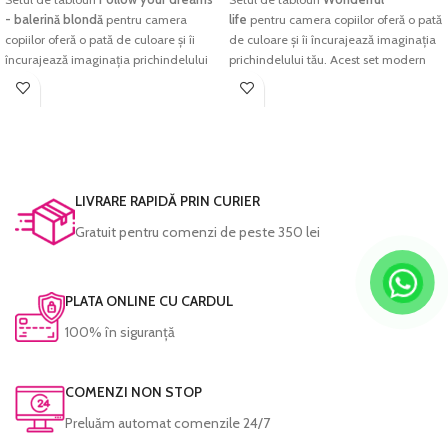
- balerină blondă
pentru camera
life
pentru camera copiilor oferă o pată
copiilor oferă o pată de culoare și îi
de culoare și îi încurajează imaginația
încurajează imaginația prichindelului
prichindelului tău. Acest set modern
tău. Acest set modern de personaje
de personaje colorate va aduce un
colorate va aduce un plus de culoare și
plus de culoare și energie pozitivă
energie pozitivă pentru orice dormitor
pentru orice dormitor de copii sau
de copii sau grădiniță.
grădiniță.
Imprimarea se face pe
hârtie foto
Imprimarea se face pe
hârtie foto
fine-art
, hârtie ce redă cu acuratețe
fine-art
, hârtie ce redă cu acuratețe
LIVRARE RAPIDĂ PRIN CURIER
cromatica excelentă și densitatea
cromatica excelentă și densitatea
maximă pentru negru. Culorile sunt
maximă pentru negru. Culorile sunt
Gratuit pentru comenzi de peste 350 lei
garantate să reziste perioade foarte
garantate să reziste perioade foarte
lungi de timp fără a-și pierde din
lungi de timp fără a-și pierde din
intensitate.
intensitate.
PLATA ONLINE CU CARDUL
Fiecare tablou este prelucrat manual și
Fiecare tablou este prelucrat manual și
100% în siguranță
verificat cu atenție înainte de a fi
verificat cu atenție înainte de a fi
expediat.
expediat.
COMENZI NON STOP
Preluăm automat comenzile 24/7