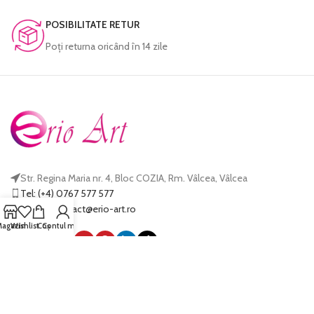
POSIBILITATE RETUR
Poţi returna oricând în 14 zile
Str. Regina Maria nr. 4, Bloc COZIA, Rm. Vâlcea, Vâlcea
Tel: (+4) 0767 577 577
E-mail:
@tcatnoc
or.tra-oire
agazin
Wishlist
Coș
Contul meu
LINK-URI UTILE
Termeni și condiții