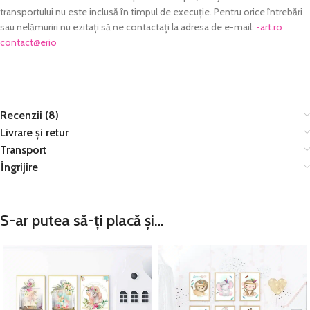
transportului nu este inclusă în timpul de execuție. Pentru orice întrebări
sau nelămuriri nu ezitați să ne contactați la adresa de e-mail:
or.tra-
@tcatnoc
oire
Recenzii (8)
Livrare și retur
Transport
Îngrijire
S-ar putea să-ți placă și…