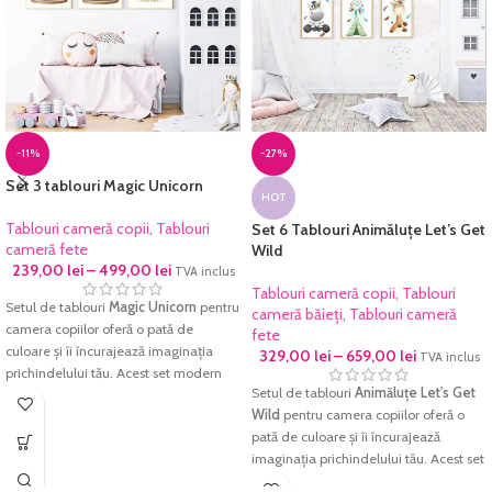
-11%
-27%
Set 3 tablouri Magic Unicorn
HOT
Tablouri cameră copii
,
Tablouri
Set 6 Tablouri Animăluțe Let’s Get
cameră fete
Wild
239,00
lei
–
499,00
lei
TVA inclus
Tablouri cameră copii
,
Tablouri
Setul de tablouri
Magic Unicorn
pentru
cameră băieți
,
Tablouri cameră
camera copiilor oferă o pată de
fete
culoare și îi încurajează imaginația
329,00
lei
–
659,00
lei
TVA inclus
prichindelului tău. Acest set modern
Setul de tablouri
Animăluțe Let's Get
de personaje colorate va aduce un
Wild
pentru camera copiilor oferă o
plus de culoare și energie pozitivă
pată de culoare și îi încurajează
pentru orice dormitor de copii sau
imaginația prichindelului tău. Acest set
grădiniță.
modern de personaje colorate va