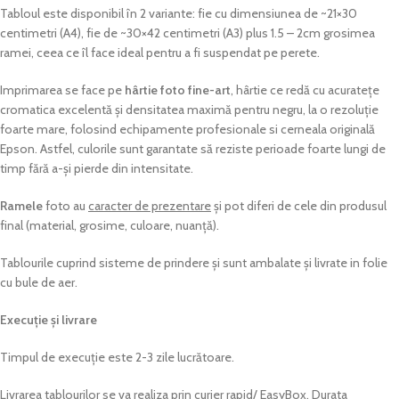
Tabloul este disponibil în 2 variante: fie cu dimensiunea de ~21×30
centimetri (A4), fie de ~30×42 centimetri (A3) plus 1.5 – 2cm grosimea
ramei, ceea ce îl face ideal pentru a fi suspendat pe perete.
Imprimarea se face pe
hârtie foto fine-art
, hârtie ce redă cu acuratețe
cromatica excelentă și densitatea maximă pentru negru, la o rezoluție
foarte mare, folosind echipamente profesionale si cerneala originală
Epson. Astfel, culorile sunt garantate să reziste perioade foarte lungi de
timp fără a-și pierde din intensitate.
Ramele
foto au
caracter de prezentare
și pot diferi de cele din produsul
final (material, grosime, culoare, nuanță).
Tablourile cuprind sisteme de prindere și sunt ambalate și livrate in folie
cu bule de aer.
Execuție și livrare
Timpul de execuție este 2-3 zile lucrătoare.
Livrarea tablourilor se va realiza prin curier rapid/ EasyBox. Durata