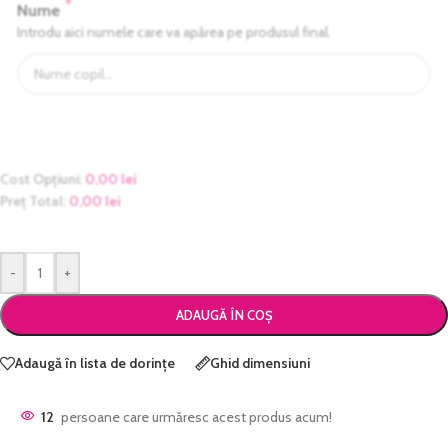
*
Nume
Introdu aici numele care va apărea pe produsul final.
Cost Opțiuni:
0,00
lei
Preț Total:
0,00
lei
-
+
ADAUGĂ ÎN COȘ
Adaugă în lista de dorințe
Ghid dimensiuni
12
persoane care urmăresc acest produs acum!