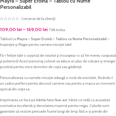
Mayra – Super Eroină – Tablou cu Nume
Personalizabil
(
recenzii de la clienți)
109,00
lei
–
169,00
lei
TVA inclus
Tabloul cu
Mayra
– Super Eroină – Tablou cu Nume Personalizabil
–
Inspirație și Magie pentru camera micuței tale!
Fă-i fetiței tale o surpriză de neuitat și încurajeaz-o să fie mereu curajoasă
și puternică! Acest personaj colorat va aduce un plus de culoare și energie
pozitivă pentru orice dormitor de copii sau grădiniță
Personalizarea cu numele micuței adaugă o notă de unicitate, făcându-l
un cadou perfect pentru decorul camerei sau pentru a marca un moment
special din viața sa.
Imprimarea se face pe
hârtie foto fine-art
, hârtie ce redă cu acuratețe
cromatica excelentă și densitatea maximă pentru negru. Culorile sunt
garantate să reziste perioade foarte lungi de timp fără a-și pierde din