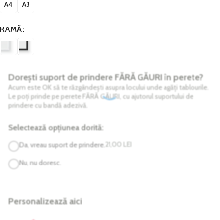
A4
A3
RAMĂ
Dorești suport de prindere FĂRĂ GĂURI în perete?
Acum este OK să te răzgândești asupra locului unde agăți tablourile.
Le poți prinde pe perete FĂRĂ GĂURI, cu ajutorul suportului de
prindere cu bandă adezivă.
Selectează opțiunea dorită:
21,00
LEI
Da, vreau suport de prindere.
Nu, nu doresc.
Personalizează aici