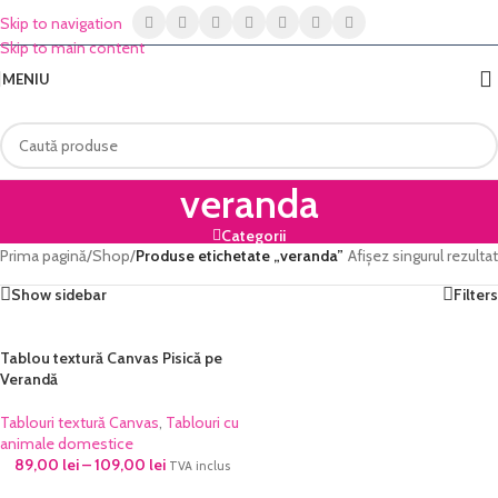
Skip to navigation
Skip to main content
MENIU
veranda
Categorii
Prima pagină
/
Shop
/
Produse etichetate „veranda”
Afișez singurul rezultat
Show sidebar
Filters
Tablou textură Canvas Pisică pe
Verandă
Tablouri textură Canvas
,
Tablouri cu
animale domestice
89,00
lei
–
109,00
lei
TVA inclus