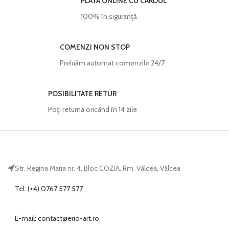
PLATA ONLINE CU CARDUL
100% în siguranță
COMENZI NON STOP
Preluăm automat comenzile 24/7
POSIBILITATE RETUR
Poţi returna oricând în 14 zile
Str. Regina Maria nr. 4, Bloc COZIA, Rm. Vâlcea, Vâlcea
Tel: (+4) 0767 577 577
E-mail:
@tcatnoc
or.tra-oire