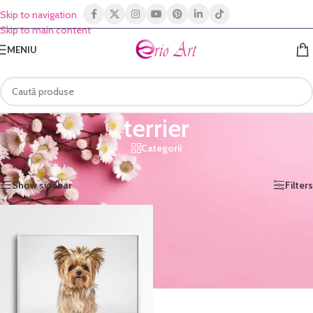
Skip to navigation
Skip to main content
MENIU
terrier
Categorii
Prima pagină
/
Shop
/
Produse etichetate „terrier”
Afișez singurul rezultat
Show sidebar
Filters