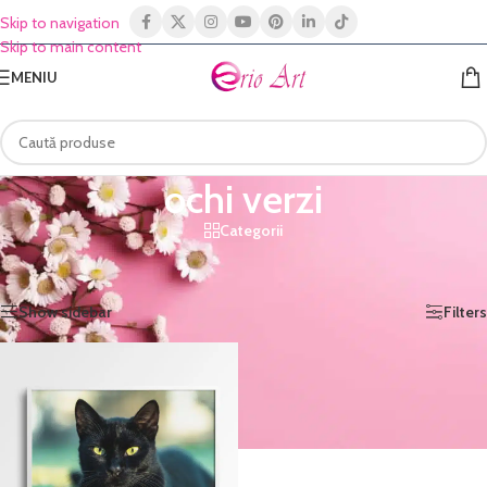
Skip to navigation
Skip to main content
MENIU
ochi verzi
Categorii
Prima pagină
/
Shop
/
Produse etichetate „ochi verzi”
Afișez singurul rezultat
Show sidebar
Filters