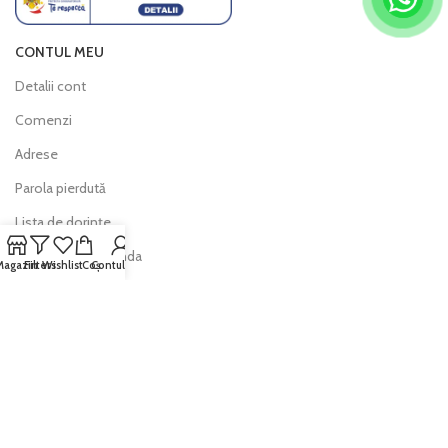
CONTUL MEU
Detalii cont
Comenzi
Adrese
Parola pierdută
Lista de dorințe
Urmărește comanda
Magazin
Filters
Wishlist
Coș
Contul meu
INFO
Politica de livrare
Politica de retur
Modalitati de plată
Întrebări frecvente