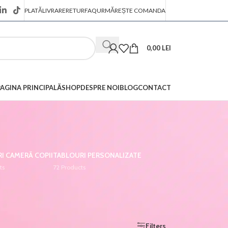
PLATĂ
LIVRARE
RETUR
FAQ
URMĂREȘTE COMANDA
0,00
LEI
PAGINA PRINCIPALĂ
SHOP
DESPRE NOI
BLOG
CONTACT
I CAMERĂ COPII
TABLOURI PERSONALIZATE
ts
72 Products
Afișez singurul rezultat
Show
9
12
18
24
Filters