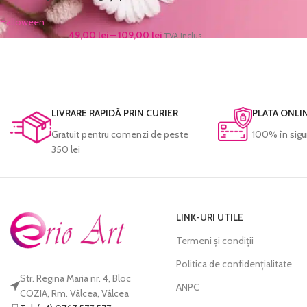
Halloween
49,00
lei
–
109,00
lei
TVA inclus
LIVRARE RAPIDĂ PRIN CURIER
PLATA ONLI
Gratuit pentru comenzi de peste
100% în sigu
350 lei
LINK-URI UTILE
Termeni și condiții
Politica de confidențialitate
Str. Regina Maria nr. 4, Bloc
ANPC
COZIA, Rm. Vâlcea, Vâlcea