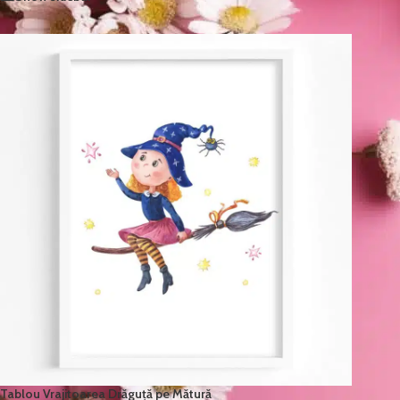
Tablou Vrajitoarea Drăguță pe Mătură