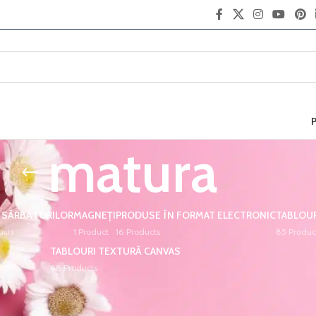
matura
 SĂRBĂTORILOR
MAGNEȚI
PRODUSE ÎN FORMAT ELECTRONIC
TABLOUR
ucts
1 Product
16 Products
85 Produc
TABLOURI TEXTURĂ CANVAS
88 Products