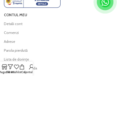
CONTUL MEU
Detalii cont
Comenzi
Adrese
Parola pierdută
Lista de dorințe
Urmărește comanda
Magazin
Filters
Wishlist
Coș
Contul meu
INFO
Politica de livrare
Politica de retur
Modalitati de plată