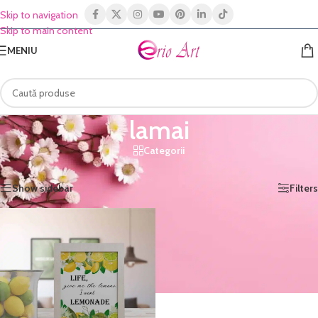
Skip to navigation
Skip to main content
MENIU
lamai
Categorii
Prima pagină
/
Shop
/
Produse etichetate „lamai”
Afișez singurul rezultat
Show sidebar
Filters