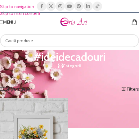
Skip to navigation
Skip to main content
MENIU
#ideidecadouri
Categorii
Prima pagină
/
Shop
/
Produse etichetate „#ideidecadouri”
Afișez singurul rezultat
Show sidebar
Filters