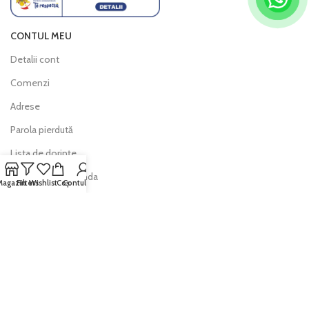
CONTUL MEU
Detalii cont
Comenzi
Adrese
Parola pierdută
Lista de dorințe
Urmărește comanda
Magazin
Filters
Wishlist
Coș
Contul meu
INFO
Politica de livrare
Politica de retur
Modalitati de plată
Întrebări frecvente