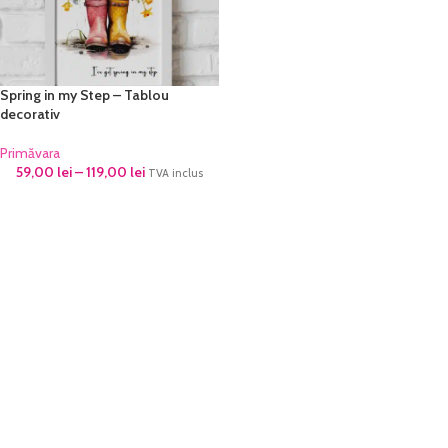
Spring in my Step – Tablou
decorativ
Primăvara
59,00
lei
–
119,00
lei
TVA inclus