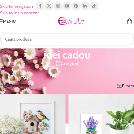
Skip to navigation
Skip to main content
MENIU
idei cadou
Categorii
Prima pagină
/
Shop
/
Produse etichetate „idei cadou”
Afișez toate cele 2 rezultate
Show sidebar
Filters