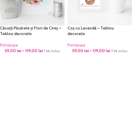
Căsuță Păsărele și Flori de Cireș –
Coș cu Lavandă – Tablou
Tablou decorativ
decorativ
Primăvara
Primăvara
59,00
lei
–
119,00
lei
59,00
lei
–
119,00
lei
TVA inclus
TVA inclus