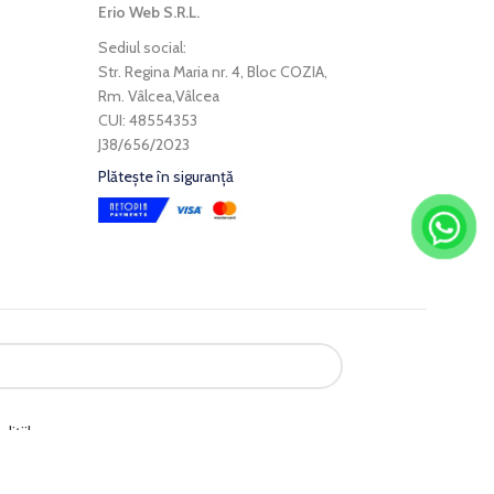
Erio Web S.R.L.
Sediul social:
Str. Regina Maria nr. 4, Bloc COZIA,
Rm. Vâlcea,Vâlcea
CUI: 48554353
J38/656/2023
Plătește în siguranță
dițiile