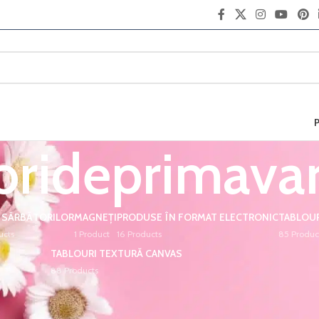
orideprimava
 SĂRBĂTORILOR
MAGNEȚI
PRODUSE ÎN FORMAT ELECTRONIC
TABLOUR
ucts
1 Product
16 Products
85 Produc
TABLOURI TEXTURĂ CANVAS
88 Products