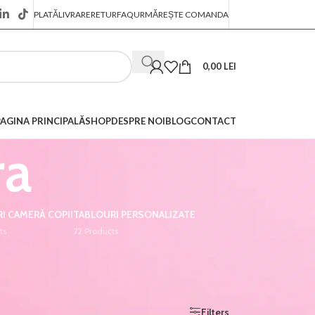
PLATĂ
LIVRARE
RETUR
FAQ
URMĂREȘTE COMANDA
0,00
LEI
PAGINA PRINCIPALĂ
SHOP
DESPRE NOI
BLOG
CONTACT
ra
I CAMERĂ COPII
TABLOURI PERSONALIZATE
ts
72 Products
Afișez toate cele 2 rezultate
Show
9
12
18
24
Filters