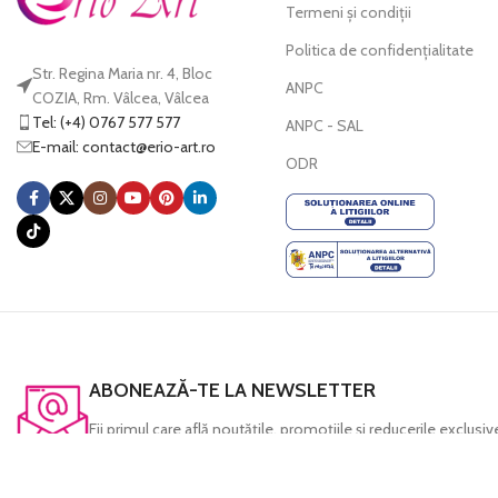
Termeni și condiții
Politica de confidențialitate
Str. Regina Maria nr. 4, Bloc
ANPC
COZIA, Rm. Vâlcea, Vâlcea
Tel: (+4) 0767 577 577
ANPC - SAL
E-mail:
@tcatnoc
or.tra-oire
ODR
ABONEAZĂ-TE LA NEWSLETTER
Fii primul care află noutăţile, promoţiile şi reducerile exclusi
Mai mult, primeşti un voucher de 20 lei pentru prima ta com