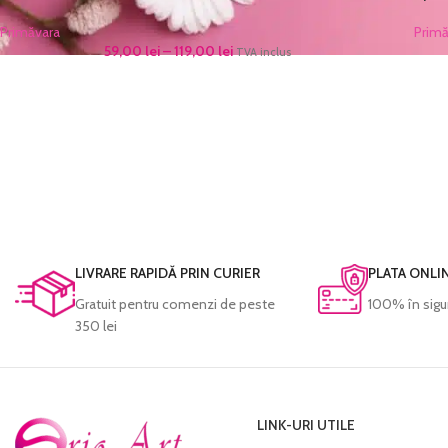
Primăvara
Primă
59,00
lei
–
119,00
lei
TVA inclus
LIVRARE RAPIDĂ PRIN CURIER
PLATA ONLI
Gratuit pentru comenzi de peste
100% în sigu
350 lei
LINK-URI UTILE