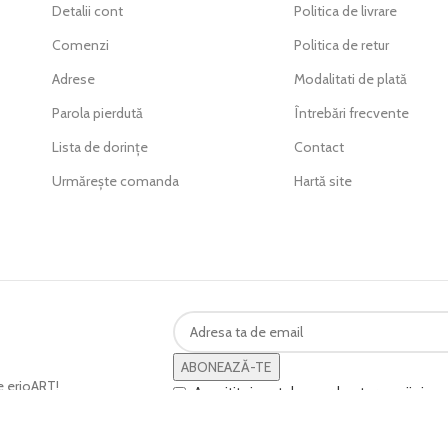
Detalii cont
Politica de livrare
Comenzi
Politica de retur
Adrese
Modalitati de plată
Parola pierdută
Întrebări frecvente
Lista de dorințe
Contact
Urmărește comanda
Hartă site
ABONEAZĂ-TE
ve erioART!
Am citit și sunt de acord cu termenii și con
andă.
[mc4wp-simple-turnstile]