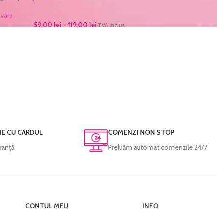
vara
59,00
lei
–
119,00
lei
TVA inclus
NE CU CARDUL
COMENZI NON STOP
ranță
Preluăm automat comenzile 24/7
CONTUL MEU
INFO