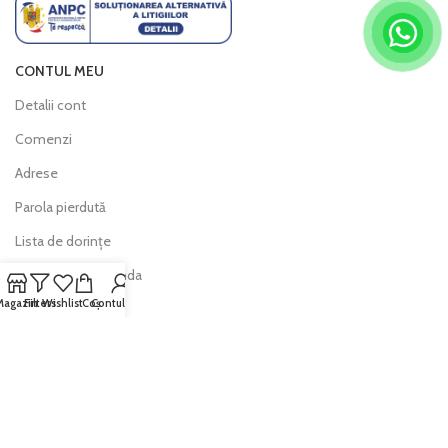
CONTUL MEU
Detalii cont
Comenzi
Adrese
Parola pierdută
Lista de dorințe
Urmărește comanda
Magazin
Filters
Wishlist
Coș
Contul meu
INFO
Politica de livrare
Politica de retur
Modalitati de plată