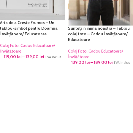
Arta de a Crește Frumos – Un
Sunteți in inima noastră – Tablou
tablou-simbol pentru Doamna
colaj foto – Cadou Învățătoare/
Învățătoare/ Educatoare
Educatoare
Colaj Foto
,
Cadou Educatoare/
Colaj Foto
,
Cadou Educatoare/
Învățătoare
Învățătoare
119,00
lei
–
139,00
lei
TVA inclus
139,00
lei
–
189,00
lei
TVA inclus