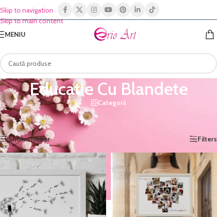
Skip to navigation
Skip to main content
MENIU
Educatie Cu Blandete
Categorii
Prima pagină
/
Shop
/
Produse etichetate „Educatie Cu Blandete”
Afișez toate cele 2 rezultate
Show sidebar
Filters