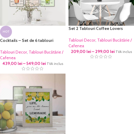
Set 2 Tablouri Coffee Lovers
HOT
Tablouri Decor
,
Tablouri Bucătărie /
Cocktails – Set de 6 tablouri
Cafenea
209,00
lei
–
299,00
lei
Tablouri Decor
,
Tablouri Bucătărie /
TVA inclus
Cafenea
439,00
lei
–
549,00
lei
TVA inclus