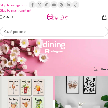
Skip to navigation
Skip to main content
MENIU
dining
Categorii
Prima pagină
/
Shop
/
Produse etichetate „dining”
Afișez toate cele 3 rezultate
Show sidebar
Filters