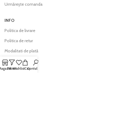
Urmărește comanda
INFO
Politica de livrare
Politica de retur
Modalitati de plată
Întrebări frecvente
Magazin
Filters
Wishlist
Coș
Contul meu
Contact
Hartă site
DATELE FIRMEI
Erio Web S.R.L.
Sediul social:
Str. Regina Maria nr. 4, Bloc COZIA,
Rm. Vâlcea,Vâlcea