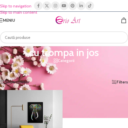
Skip to navigation
Skip to main content
MENIU
cu trompa in jos
Categorii
Prima pagină
/
Shop
/
Produse etichetate „cu trompa in jos”
Afișez singurul rezultat
Show sidebar
Filters