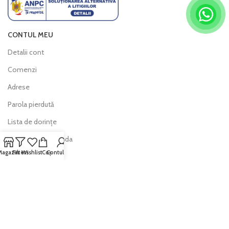
CONTUL MEU
Detalii cont
Comenzi
Adrese
Parola pierdută
Lista de dorințe
Urmărește comanda
Magazin
Filters
Wishlist
Coș
Contul meu
INFO
Politica de livrare
Politica de retur
Modalitati de plată