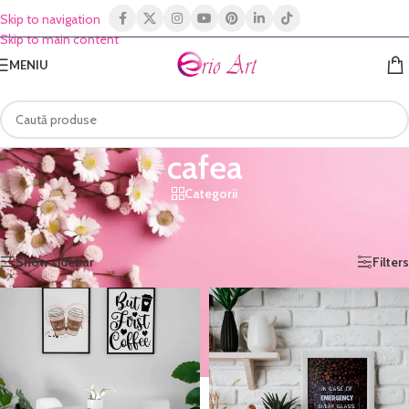
Skip to navigation
Skip to main content
MENIU
cafea
Categorii
Prima pagină
/
Shop
/
Produse etichetate „cafea”
Afișez toate cele 3 rezultate
Show sidebar
Filters