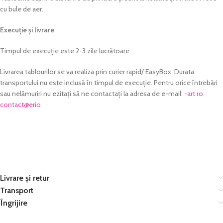
cu bule de aer.
Execuție și livrare
Timpul de execuție este 2-3 zile lucrătoare.
Livrarea tablourilor se va realiza prin curier rapid/ EasyBox. Durata
transportului nu este inclusă în timpul de execuție. Pentru orice întrebări
sau nelămuriri nu ezitați să ne contactați la adresa de e-mail:
or.tra-
@tcatnoc
oire
Livrare și retur
Transport
Îngrijire