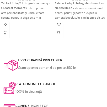
Tabloul
Colaj 11 Fotografii cu mesaj -
Tabloul
Colaj 13 fotografii - Primul an
Greatest Moments
este o piesă de
cu Amedeea
este un cadou minunat
artă personalizată și unică, creată
pentru părinți și poate fi expus în
special pentru a afișa cele mai
camera bebelușului sau în orice alt loc
prețioase amintiri. Acest tablou colaj
special din casă.
foto este o modalitate minunată de a
Tabloul este creat dintr-o selecție de
arăta dragostea și unitatea familiei,
fotografii preferate, organizate într-un
indiferent de cât de departe sunt
mod creativ și aranjate într-un design
membrii acesteia. Este o modalitate
atractiv și plăcut de privit.
excelentă de a împărtăși amintiri și de
a crea o piesă decorativă unică și
Imprimarea se face pe
hârtie foto
personalizată, care va fi apreciată de
fine-art
, hârtie ce redă cu acuratețe
LIVRARE RAPIDĂ PRIN CURIER
toți cei care o văd.
cromatica excelentă și densitatea
maximă pentru negru. Culorile sunt
Gratuit pentru comenzi de peste 350 lei
Tabloul este creat dintr-o selecție de
garantate să reziste perioade foarte
fotografii preferate, organizate într-un
lungi de timp fără a-și pierde din
mod creativ și aranjate într-un design
intensitate.
atractiv și plăcut de privit.
PLATA ONLINE CU CARDUL
Fiecare tablou este prelucrat manual și
Imprimarea se face pe
hârtie foto
100% în siguranță
verificat cu atenție înainte de a fi
fine-art
, hârtie ce redă cu acuratețe
expediat.
cromatica excelentă și densitatea
maximă pentru negru. Culorile sunt
COMENZI NON STOP