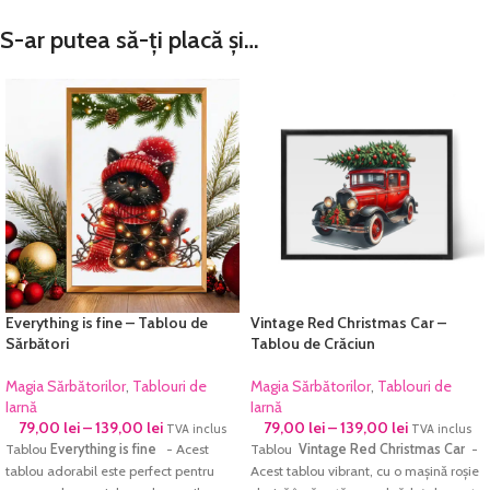
S-ar putea să-ți placă și…
Everything is fine – Tablou de
Vintage Red Christmas Car –
Sărbători
Tablou de Crăciun
Magia Sărbătorilor
,
Tablouri de
Magia Sărbătorilor
,
Tablouri de
Iarnă
Iarnă
79,00
lei
–
139,00
lei
79,00
lei
–
139,00
lei
TVA inclus
TVA inclus
Tablou
Everything is fine
- Acest
Tablou
Vintage Red Christmas Car
-
tablou adorabil este perfect pentru
Acest tablou vibrant, cu o mașină roșie