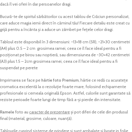
dacă îl vei oferi în dar persoanelor dragi.
Bucură-te de spiritul sărbătorilor cu acest tablou de Crăciun personalizat,
care aduce magia iernii direct în căminul tău! Fiecare detaliu este creat cu
grijă pentru a încânta și a aduce un zâmbet pe fețele celor dragi.
Tabloul este disponibil în 3 dimensiuni: ~13×18 cm (5R), ~21×30 centimetri
(A4) plus 0.5 – 2 cm grosimea ramei, ceea ce îl face ideal pentru a fi
poziționat pe birou sau noptieră, sau dimensiunea de ~30×42 centimetri
(A3) plus 1.5 – 2cm grosimea ramei, ceea ce îl face ideal pentru a fi
suspendat pe perete
Imprimarea se face pe
hârtie foto Premium
, hârtie ce redă cu acuratețe
cromatica excelentă la o rezoluție foarte mare, folosind echipamente
profesionale si cerneala originală Epson. Astfel, culorile sunt garantate să
reziste perioade foarte lungi de timp fără a-și pierde din intensitate.
Ramele
foto au
caracter de prezentare
și pot diferi de cele din produsul
final (material, grosime, culoare, nuanță).
Tablourile cuprind sisteme de prindere și sunt ambalate și livrate in folie