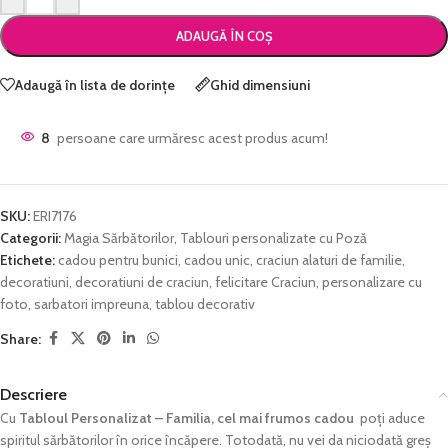
ADAUGĂ ÎN COȘ
Adaugă în lista de dorințe
Ghid dimensiuni
8
persoane care urmăresc acest produs acum!
SKU:
ERI7176
Categorii:
Magia Sărbătorilor
,
Tablouri personalizate cu Poză
Etichete:
cadou pentru bunici
,
cadou unic
,
craciun alaturi de familie
,
decoratiuni
,
decoratiuni de craciun
,
felicitare Craciun
,
personalizare cu
foto
,
sarbatori impreuna
,
tablou decorativ
Share:
Descriere
Cu
Tabloul Personalizat – Familia, cel mai frumos cadou
poți aduce
spiritul sărbătorilor în orice încăpere. Totodată, nu vei da niciodată greș