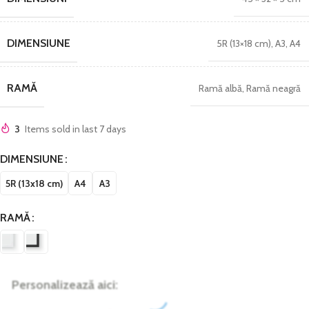
DIMENSIUNE
5R (13×18 cm)
,
A3
,
A4
RAMĂ
Ramă albă
,
Ramă neagră
3
Items sold in last 7 days
DIMENSIUNE
5R (13x18 cm)
A4
A3
RAMĂ
Personalizează aici: