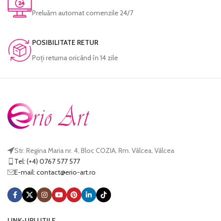
garantate să reziste perioade foarte
Preluăm automat comenzile 24/7
lungi de timp fără a-și pierde din
intensitate.
Fiecare tablou este prelucrat manual și
POSIBILITATE RETUR
verificat cu atenție înainte de a fi
expediat.
Poţi returna oricând în 14 zile
Str. Regina Maria nr. 4, Bloc COZIA, Rm. Vâlcea, Vâlcea
Tel: (+4) 0767 577 577
E-mail:
@tcatnoc
or.tra-oire
LINK-URI UTILE