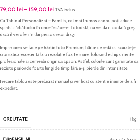
79,00
lei
–
159,00
lei
TVA inclus
Cu
Tabloul Personalizat – Familia, cel mai frumos cadou
poți aduce
spiritul sărbătorilor în orice încăpere. Totodată, nu vei da niciodată greș
dacă îl vei oferi în dar persoanelor dragi.
Imprimarea se face pe
hârtie foto Premium
, hârtie ce redă cu acuratețe
cromatica excelentă la o rezoluție foarte mare, folosind echipamente
profesionale si cerneala originală Epson. Astfel, culorile sunt garantate să
reziste perioade foarte lungi de timp fără a-și pierde din intensitate.
Fiecare tablou este prelucrat manual și verificat cu atenție înainte de a fi
expediat.
GREUTATE
1 kg
DIMENSIUNI
45 × 32 × 5 cm