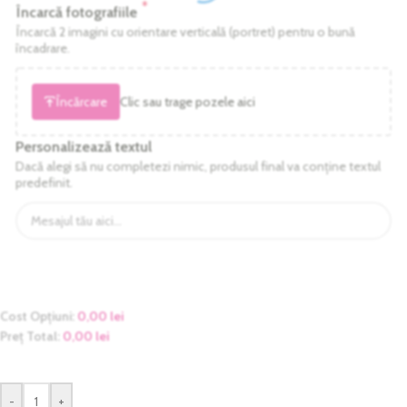
*
Încarcă fotografiile
Încarcă 2 imagini cu orientare verticală (portret) pentru o bună
încadrare.
Încărcare
Clic sau trage pozele aici
Personalizează textul
Dacă alegi să nu completezi nimic, produsul final va conține textul
predefinit.
Cost Opțiuni:
0,00
lei
Preț Total:
0,00
lei
-
+